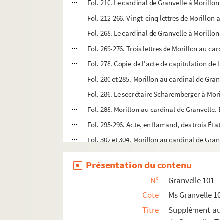
Fol. 210. Le cardinal de Granvelle à Morillo
Fol. 212-266. Vingt-cinq lettres de Morillon 
Fol. 268. Le cardinal de Granvelle à Morillo
Fol. 269-276. Trois lettres de Morillon au car
Fol. 278. Copie de l'acte de capitulation de la
Fol. 280 et 285. Morillon au cardinal de Granv
Fol. 286. Le secrétaire Scharemberger à Mori
Fol. 288. Morillon au cardinal de Granvelle. B
Fol. 295-296. Acte, en flamand, des trois Ét
Fol. 302 et 304. Morillon au cardinal de Gra
Fol. 306. Copie d'une lettre touchant les de
Présentation du contenu
Fol. 308. Requête, en latin, des États de Bel
N°
Granvelle 101
Fol. 312. Lettre sans signature. Mons, 30 se
Cote
Ms Granvelle 1
Fol. 314. Lettre sans signature, adressée au
Titre
Supplément aux
1. Morillon au cardinal de Granvelle. Afflig