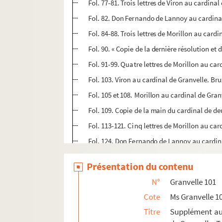
Fol. 77-81. Trois lettres de Viron au cardinal 
Fol. 82. Don Fernando de Lannoy au cardinal 
Fol. 84-88. Trois lettres de Morillon au cardi
Fol. 90. « Copie de la dernière résolution et
Fol. 91-99. Quatre lettres de Morillon au card
Fol. 103. Viron au cardinal de Granvelle. Brux
Fol. 105 et 108. Morillon au cardinal de Granv
Fol. 109. Copie de la main du cardinal de deux
Fol. 113-121. Cinq lettres de Morillon au car
Fol. 124. Don Fernando de Lannoy au cardina
Fol. 126-145. Huit lettres de Morillon au car
Présentation du contenu
Fol. 147. Le cardinal de Granvelle à Morillon
N°
Granvelle 101
Fol. 149-156. Cinq lettres de Morillon au ca
Cote
Ms Granvelle 1
Fol. 159. Morillon à M. Blasere (extrait)
Titre
Supplément aux
Fol. 161-172. Cinq lettres de Morillon au car