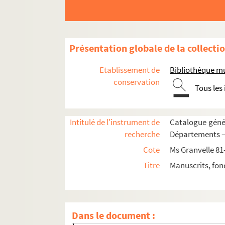
Ms Granvelle 91. « Lettres de Morillon... T. II. 
Ms Granvelle 92. « Lettres de Morillon... T. III
Ms Granvelle 93. « Lettres de Maxim. Morillon.
Présentation globale de la collecti
Ms Granvelle 94. « Lettres de Maxim. Morillon.
Etablissement de
Bibliothèque m
Ms Granvelle 95. « Lettres de Maxim. Morillon.
conservation
Tous les
Ms Granvelle 96. « Lettres de Maxim. Morillon..
Ms Granvelle 97. « Lettres de Morillon... T. VII
Intitulé de l'instrument de
Catalogue génér
Ms Granvelle 98. Lettres de Morillon. T. IX (1
recherche
Départements — 
Ms Granvelle 99. Supplément aux lettres con
Cote
Ms Granvelle 81
Ms Granvelle 100. Supplément aux lettres co
Titre
Manuscrits, fon
Ms Granvelle 101. Supplément aux lettres conten
Fol. 1 et 3. Morillon au cardinal de Granvell
Fol. 5. Notules de la main du cardinal de Gr
Dans le document :
Fol. 6. Morillon au cardinal de Granvelle. 1