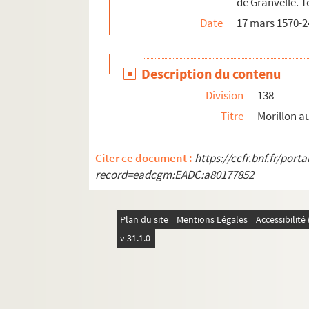
de Granvelle. T
Date
17 mars 1570-2
Description du contenu
Division
138
Titre
Morillon a
Citer ce document :
https://ccfr.bnf.fr/por
record=eadcgm:EADC:a80177852
Plan du site
Mentions Légales
Accessibilit
v 31.1.0