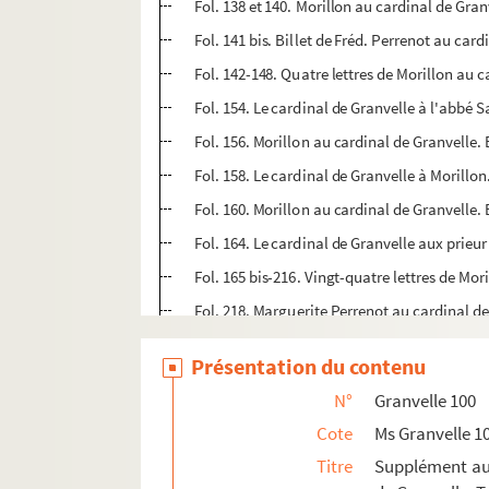
Fol. 138 et 140. Morillon au cardinal de Gran
Fol. 141 bis. Billet de Fréd. Perrenot au card
Fol. 142-148. Quatre lettres de Morillon au 
Fol. 154. Le cardinal de Granvelle à l'abbé S
Fol. 156. Morillon au cardinal de Granvelle. 
Fol. 158. Le cardinal de Granvelle à Morillon
Fol. 160. Morillon au cardinal de Granvelle. 
Fol. 164. Le cardinal de Granvelle aux prieu
Fol. 165 bis-216. Vingt-quatre lettres de Mor
Fol. 218. Marguerite Perrenot au cardinal de
Fol. 220. Morillon au cardinal de Granvelle. B
Présentation du contenu
Fol. 222. Le chanoine Nicolas Maigrot au prév
N°
Granvelle 100
Fol. 224. « D'Ongnyes dit Villernal », évêque 
Cote
Ms Granvelle 1
Fol. 225. Jean Richardot à Morillon. Arras, 23
Titre
Supplément aux
Fol. 227-233. Quatre lettres de Morillon au c