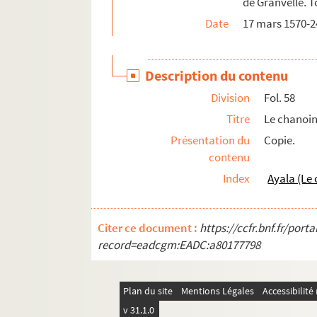
de Granvelle. T
Fol. 235. Le cardinal de Granvelle aux relig
Date
17 mars 1570-2
Fol. 237. Morillon au cardinal de Granvelle. 
Fol. 239. Sauvegarde du roi pour les terres d
Description du contenu
Fol. 240-300. Vingt-six lettres de Morillon a
Division
Fol. 58
Fol. 302. Le cardinal de Granvelle à Morillo
Titre
Le chanoin
Fol. 304-318. Sept lettres de Morillon au card
Présentation du
Copie.
1. Huit lettres du chantre de Malines, Malpas,
contenu
23. Philippe II au cardinal de Granvelle. Madr
Index
Ayala (Le 
25. Quatre lettres du chantre de Malines, Mal
33. Don Fernando de Lannoy au cardinal de G
Citer ce document :
https://ccfr.bnf.fr/por
37. Cinq lettres du chantre de Malines, Mal
record=eadcgm:EADC:a80177798
47. Trois lettres de Pierre del Castillo au ca
53. Trois lettres du chantre Malpas au cardi
Plan du site
Mentions Légales
Accessibilit
58. Le chanoine Ayala au roi. Rome, 30 avril
v 31.1.0