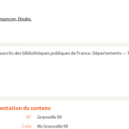
ata, 7 mars 1567. Copie signée
uxelles, 9 mars-20 avril 1567. Copies
esançon, Doubs.
 payement des pensions du cardinal. Lat.
567. Copie
Copie
 1567. Copie
scrits des bibliothèques publiques de France. Départements — To
et 1567
, 5 juin-27 juillet, et Anvers, 1er juillet...
e
1567
les, 10 août-28 septembre, et Anvers, 24 août ...
entation du contenu
bre 1567
N°
Granvelle 99
lles, 19 octobre-7 décembre, et Anvers, 8 novem...
Cote
Ms Granvelle 99