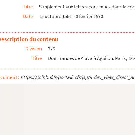
Anvers, 9 novembre 1567
Titre
Supplément aux lettres contenues dans la cor
r 1568. Copie
Date
15 octobre 1561-20 février 1570
lles, 25 janvier-8 février 1568. Copies
Description du contenu
er-2 mai 1568. Copies
Division
229
Titre
Don Frances de Alava à Aguilon. Paris, 12
mai 1568. Copies
ai 1568
ocument :
https://ccfr.bnf.fr/portailccfr/jsp/index_view_dire
 mai 1568
lles, 5-20 juin ; Anvers, 28 août 1568. Copies
aire de l'ambassadeur d'Espagne en France. Madrid...
ruxelles, 1er septembre-3 octobre 1568. Copies
 1568. Copie