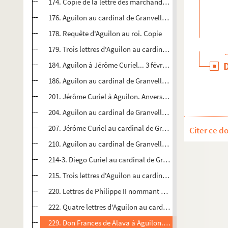
174. Copie de la lettre des marchands à Julian Romero. 
176. Aguilon au cardinal de Granvelle. Bruxelles, 4 janvie
178. Requête d'Aguilon au roi. Copie
179. Trois lettres d'Aguilon au cardinal de Granvelle. Bruxe
184. Aguilon à Jérôme Curiel... 3 février 1568. Copie
186. Aguilon au cardinal de Granvelle. Bruxelles, 15 févri
201. Jérôme Curiel à Aguilon. Anvers, 29 avril 1568
204. Aguilon au cardinal de Granvelle. Bruxelles, 9 et 16 
207. Jérôme Curiel au cardinal de Granvelle. Anvers, 16 m
Citer ce d
210. Aguilon au cardinal de Granvelle. Bruxelles, 23 et 31
214-3. Diego Curiel au cardinal de Granvelle. 12 mai 1568
215. Trois lettres d'Aguilon au cardinal de Granvelle Bruxe
220. Lettres de Philippe II nommant Pedro Aguilon secrét
222. Quatre lettres d'Aguilon au cardinal de Granvelle. B
229. Don Frances de Alava à Aguilon. Paris, 12 septembre