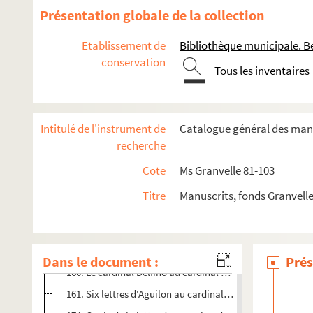
101. Le duc de Boyano au cardinal de Granvelle. Di Capri
Présentation globale de la collection
103. Quatre lettres d'Aguilon au cardinal de Granvelle. Br
Etablissement de
Bibliothèque municipale. B
110. Copie d'une autre attestation de Van der Aa pour le
conservation
Tous les inventaires
112. Aguilon au cardinal de Granvelle. Bruxelles, 4 mai 1
114. Le cardinal de Granvelle au roi. Rome, 26 mai 1567. 
116. Le roi au cardinal de Granvelle. Madrid, 28 novembre
Intitulé de l'instrument de
Catalogue général des manu
118. Thomaso de la Dicha, frère utérin de Mme
recherche
120. Morillon au cardinal de Granvelle. Bruxelles, 27 juill
Cote
Ms Granvelle 81-103
123. Cinq lettres d'Aguilon au cardinal de Granvelle Bruxelles
Titre
Manuscrits, fonds Granvell
132. Aguilon à Antonio del Rio. 25 juillet 1567. Copie
144. Morillon au cardinal de Granvelle. Bruxelles, 3 août 
148. Six lettres d'Aguilon au cardinal de Granvelle. Bruxel
Dans le document :
Prés
160. Le cardinal Delfino au cardinal de Granvelle. 11 octo
161. Six lettres d'Aguilon au cardinal de Granvelle. Bruxe