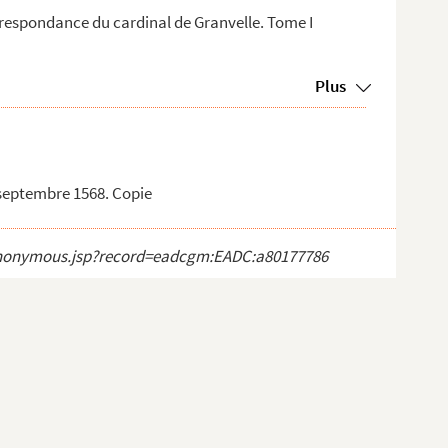
respondance du cardinal de Granvelle. Tome I
Plus
 septembre 1568. Copie
ct_anonymous.jsp?record=eadcgm:EADC:a80177786