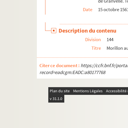
de Granvelle. T
Date
15 octobre 1561
Description du contenu
Division
144
Titre
Morillon au
Citer ce document :
https://ccfr.bnf.fr/por
record=eadcgm:EADC:a80177768
Plan du site
Mentions Légales
Accessibilit
v 31.1.0