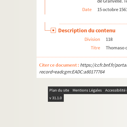
de Granvelle. T
Ms Granvelle 102. Supplément aux lettres con
Date
15 octobre 1561
Ms Granvelle 103. Supplément à la correspon
Description du contenu
Division
118
Titre
Thomaso de
Citer ce document :
https://ccfr.bnf.fr/por
record=eadcgm:EADC:a80177764
Plan du site
Mentions Légales
Accessibilit
v 31.1.0