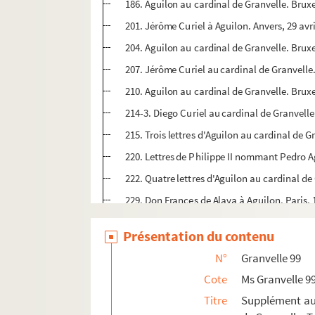
186. Aguilon au cardinal de Granvelle. Bruxe
201. Jérôme Curiel à Aguilon. Anvers, 29 avr
204. Aguilon au cardinal de Granvelle. Bruxe
207. Jérôme Curiel au cardinal de Granvelle
210. Aguilon au cardinal de Granvelle. Bruxe
214-3. Diego Curiel au cardinal de Granvelle
215. Trois lettres d'Aguilon au cardinal de G
220. Lettres de Philippe II nommant Pedro 
222. Quatre lettres d'Aguilon au cardinal de
229. Don Frances de Alava à Aguilon. Paris,
231. Aguilon au cardinal de Granvelle. Paris
Présentation du contenu
236. Trois lettres de don Fernando de Lannoy
N°
Granvelle 99
243. Le chantre de Malines, Malpas, au cardi
Cote
Ms Granvelle 9
Ms Granvelle 100. Supplément aux lettres co
Titre
Supplément aux
Ms Granvelle 101. Supplément aux lettres con