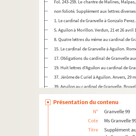
Fol. 243-259. Le chantre de Malines, Malpas,
non folioté. Supplément aux lettres diverse
1. Le cardinal de Granvelle à Gonzalo Perez.
5. Aguilon à Morillon. Verdun, 21 et 26 avril
8. Quatre lettres du même au cardinal de Gran
15. Le cardinal de Granvelle à Aguilon. Rome
17. Obligations du cardinal de Granvelle au
19. Huit lettres d'Aguilon au cardinal de Gra
37. Jérôme de Curiel à Aguilon. Anvers, 29 
39. Aguilon au cardinal de Granvelle. Bruxell
44. Le même aux banquiers Bonvisis. Bruxell
Présentation du contenu
46. Alessandro Bonvisi, banquier, à Pedro Ag
N°
Granvelle 99
48. Onze lettres d'Aguilon au cardinal de Gr
Cote
Ms Granvelle 9
72. Proposition faite, le 24 décembre 1566,
Titre
Supplément aux
73. Réponse de ces mêmes députés. Copie. 