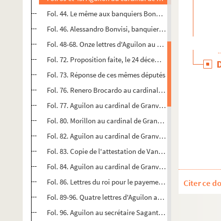
Fol. 44. Le même aux banquiers Bonvisis. Bruxelles, 19 ju
Fol. 46. Alessandro Bonvisi, banquier, à Pedro Aguilon. An
Fol. 48-68. Onze lettres d'Aguilon au cardinal de Granvell
Fol. 72. Proposition faite, le 24 décembre 1566, par le c
Fol. 73. Réponse de ces mêmes députés
Fol. 76. Renero Brocardo au cardinal de Granvelle. Liège, 
Fol. 77. Aguilon au cardinal de Granvelle. Bruxelles, 12 ja
Fol. 80. Morillon au cardinal de Granvelle. Plusieurs passa
Fol. 82. Aguilon au cardinal de Granvelle. Bruxelles, 26 ja
Fol. 83. Copie de l'attestation de Van der Aa prouvant que
Fol. 84. Aguilon au cardinal de Granvelle. Bruxelles, 26 ja
Fol. 86. Lettres du roi pour le payement des pensions du 
Citer ce d
Fol. 89-96. Quatre lettres d'Aguilon au cardinal de Granvelle.
Fol. 96. Aguilon au secrétaire Saganta... février 1567