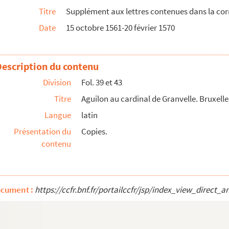
Titre
Supplément aux lettres contenues dans la cor
in 1566
Date
15 octobre 1561-20 février 1570
vers, 12 juin 1566
e. Bruxelles, 26 juillet-22 décembre 1566
omte Louis de Nassau, à Amsterdam, aux députés de la...
Description du contenu
Division
Fol. 39 et 43
6 janvier 1567
Titre
Aguilon au cardinal de Granvelle. Bruxelles
nvier 1567
Langue
latin
ges chiffrés. 19 janvier 1567
Présentation du
Copies.
nvier 1567
contenu
 diverses pensions sont dues sur ses abbayes de Sai...
nvier 1567
cardinal de Granvelle. Madrid, 16 décembre 1566
ocument :
https://ccfr.bnf.fr/portailccfr/jsp/index_view_dire
 Bruxelles, 2 et 9 février ; Anvers, 16 février, e...