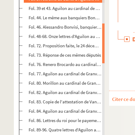
Fol. 39 et 43. Aguilon au cardinal de Granvelle. Bruxelles,
Fol. 44. Le même aux banquiers Bonvisis. Bruxelles, 19 ju
Fol. 46. Alessandro Bonvisi, banquier, à Pedro Aguilon. An
Fol. 48-68. Onze lettres d'Aguilon au cardinal de Granvell
Fol. 72. Proposition faite, le 24 décembre 1566, par le c
Fol. 73. Réponse de ces mêmes députés
Fol. 76. Renero Brocardo au cardinal de Granvelle. Liège, 
Fol. 77. Aguilon au cardinal de Granvelle. Bruxelles, 12 ja
Fol. 80. Morillon au cardinal de Granvelle. Plusieurs passa
Fol. 82. Aguilon au cardinal de Granvelle. Bruxelles, 26 ja
Citer ce d
Fol. 83. Copie de l'attestation de Van der Aa prouvant que
Fol. 84. Aguilon au cardinal de Granvelle. Bruxelles, 26 ja
Fol. 86. Lettres du roi pour le payement des pensions du 
Fol. 89-96. Quatre lettres d'Aguilon au cardinal de Granvelle.