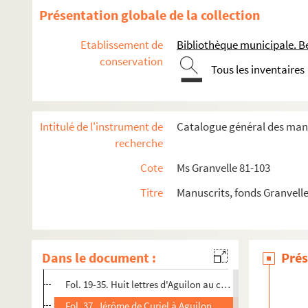
Ms Granvelle 92. « Lettres de Morillon... T. III. » (20 janvie
Présentation globale de la collection
Ms Granvelle 93. « Lettres de Maxim. Morillon... T. IV. » (1
Etablissement de
Bibliothèque municipale. B
Ms Granvelle 94. « Lettres de Maxim. Morillon... T. V. » (4 
conservation
Ms Granvelle 95. « Lettres de Maxim. Morillon... T. VI. » (2
Tous les inventaires
Ms Granvelle 96. « Lettres de Maxim. Morillon... T. VII. » (6
Ms Granvelle 97. « Lettres de Morillon... T. VIII. » (31 mars 1
Intitulé de l'instrument de
Catalogue général des manu
Ms Granvelle 98. Lettres de Morillon. T. IX (12 janvier-20 d
recherche
Ms Granvelle 99. Supplément aux lettres contenues dans la c
Cote
Ms Granvelle 81-103
Fol. 1. Le cardinal de Granvelle à Gonzalo Perez... 15 oct
Titre
Manuscrits, fonds Granvell
Fol. 5 et 6. Aguilon à Morillon. Verdun, 21 et 26 avril 1569
Fol. 8-13. Quatre lettres du même au cardinal de Granvelle.
Fol. 15. Le cardinal de Granvelle à Aguilon. Rome, 12 févr
Dans le document :
Prés
Fol. 17. Obligations du cardinal de Granvelle aux banquie
Fol. 19-35. Huit lettres d'Aguilon au cardinal de Granvelle
Fol. 37. Jérôme de Curiel à Aguilon. Anvers, 29 mai 1566