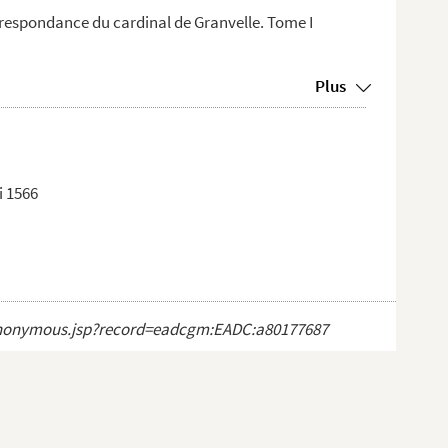
respondance du cardinal de Granvelle. Tome I
Plus
i 1566
ct_anonymous.jsp?record=eadcgm:EADC:a80177687