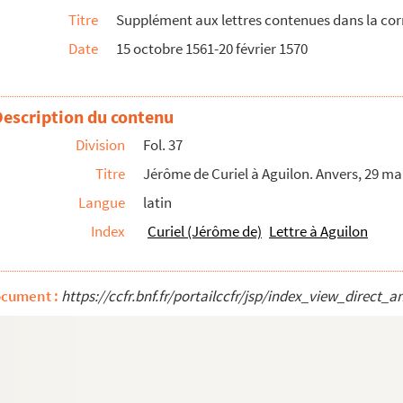
Titre
Supplément aux lettres contenues dans la cor
 31 mai et 15 juin 1566
Date
15 octobre 1561-20 février 1570
in 1566
vers, 12 juin 1566
e. Bruxelles, 26 juillet-22 décembre 1566
Description du contenu
omte Louis de Nassau, à Amsterdam, aux députés de la...
Division
Fol. 37
Titre
Jérôme de Curiel à Aguilon. Anvers, 29 ma
6 janvier 1567
Langue
latin
nvier 1567
Index
Curiel (Jérôme de)
Lettre à Aguilon
ges chiffrés. 19 janvier 1567
nvier 1567
ocument :
https://ccfr.bnf.fr/portailccfr/jsp/index_view_dire
 diverses pensions sont dues sur ses abbayes de Sai...
nvier 1567
cardinal de Granvelle. Madrid, 16 décembre 1566
 Bruxelles, 2 et 9 février ; Anvers, 16 février, e...