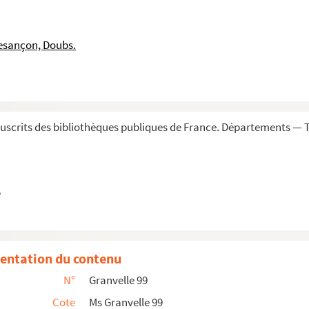
r-31 décembre 1566)
8 janvier-21 décembre 1567)
esançon, Doubs.
janvier-19 décembre 1568)
 janvier-21 novembre 1569)
 janvier-31 décembre 1572)
572-17 avril 1638)
scrits des bibliothèques publiques de France. Départements — To
écembre 1572)
orrespondance du cardinal de Granvelle. Tome I
obre 1561
e
 Anvers, 12 décembre 1565 ; 5 janvier 1566 ; Bruxell...
ier 1566
entation du contenu
rs Bonvisis
N°
Granvelle 99
. Bruxelles, 24 février-19 mai 1566
Cote
Ms Granvelle 99