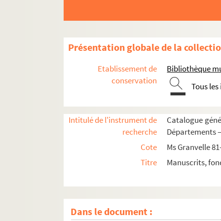
Présentation globale de la collecti
Etablissement de
Bibliothèque m
Ms Granvelle 81. « Lettres de Joachim Hopperu
conservation
Tous les
Ms Granvelle 82. « Lettres de Joachim Hopperu
Ms Granvelle 83. Lettres à Jacques de Saint-M
Intitulé de l'instrument de
Catalogue génér
Ms Granvelle 84. Lettre à Jacques de Saint-Ma
recherche
Départements — 
Ms Granvelle 85. Lettres à Jacques de Saint-Ma
Cote
Ms Granvelle 81
Ms Granvelle 86. Apologie de l'empereur Char
Titre
Manuscrits, fon
Ms Granvelle 87. « Lettres à messieurs de Ver
Ms Granvelle 88. « Lettres à messieurs de Vergy
Ms Granvelle 89. Lettres à M. de Vergy. Tome 
Dans le document :
Ms Granvelle 90. « Lettres de Maxim. Morillon