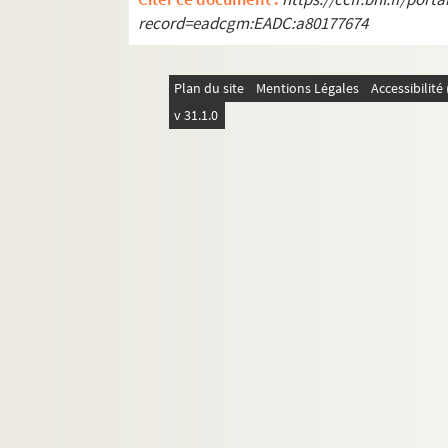
record=eadcgm:EADC:a80177674
Plan du site
Mentions Légales
Accessibilit
v 31.1.0