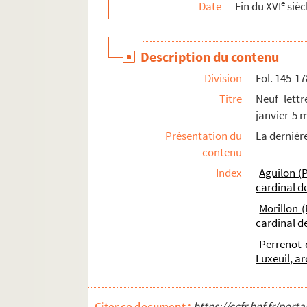
e
Date
Fin du XVI
sièc
Description du contenu
Division
Fol. 145-17
Titre
Neuf lettr
janvier-5 
Présentation du
La dernièr
contenu
Index
Aguilon (P
cardinal d
Morillon 
cardinal d
Perrenot 
Luxeuil, a
Citer ce document :
https://ccfr.bnf.fr/por