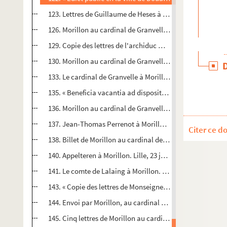
123. Lettres de Guillaume de Heses à M. de Bours
126. Morillon au cardinal de Granvelle. Cambrai, 23 nov
129. Copie des lettres de l'archiduc Mathias au magistrat
130. Morillon au cardinal de Granvelle. Cambrai, 13 janvi
133. Le cardinal de Granvelle à Morillon. Rome, 22 février
135. « Beneficia vacantia ad dispositionem ill.mi et r.mi d.
136. Morillon au cardinal de Granvelle. Cambrai, 20 janvi
137. Jean-Thomas Perrenot à Morillon. Douai, 17 janvier 
Citer ce d
138. Billet de Morillon au cardinal de Granvelle. Flam.
140. Appelteren à Morillon. Lille, 23 janvier 1579. Réponse
141. Le comte de Lalaing à Morillon. Mons, 19 janvier 157
143. « Copie des lettres de Monseigneur de Champaigney à
144. Envoi par Morillon, au cardinal de Granvelle, d'une co
145. Cinq lettres de Morillon au cardinal de Granvelle. Cam