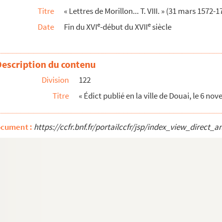
Titre
« Lettres de Morillon... T. VIII. » (31 mars 1572-1
e
e
Date
Fin du XVI
-début du XVII
siècle
embre 1578
 de Bruxelles, du 7 décembre 1578, concernant la...
er 1579
Description du contenu
 1579
Division
122
ni cardin. Granvellani ratione sui indulti. »...
Titre
« Édict publié en la ville de Douai, le 6 n
er 1579
1579
ocument :
https://ccfr.bnf.fr/portailccfr/jsp/index_view_dire
 de Morillon à Appelteren. Cambrai, 24 janvier...
9. Morillon au comte de Lalaing. Cambrai, 23 jan...
[ Appelteren], du Xxe de janvier 1579 »
pie de lettre d'
brai, 28 janvier-3 février 1579. La première p...