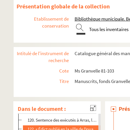
91. Quatre lettres de Morillon au cardinal de Granvelle. C
Présentation globale de la collection
99. Copie des « articles presentez par les députez des Est
Etablissement de
Bibliothèque municipale. B
104 v°. Yolant de Lannoy, dame de Sempy, à Morillon. Hor
conservation
Tous les inventaires
105. Rescription du magistrat de Bruxelles aux lettres de
106. Copie de la commission du sénéchal de Hainaut pour
108. Copie de la réponse de l'archiduc Mathias, 22 octobre
Intitulé de l'instrument de
Catalogue général des manu
109. Copie des lettres du prince d'Orange. 8 novembre 15
recherche
110. Copies des lettres de M. de Champagney au maître de
Cote
Ms Granvelle 81-103
111. Discours fait par M. de Champagney, le 28 mars 1578
Titre
Manuscrits, fonds Granvell
115. Réponse des États Généraux des Pays-Bas au duc d'
117. Copie des lettres de M. de Champagney au maître de
118. Morillon au cardinal de Granvelle. Cambrai, 19 nov
Dans le document :
Prés
119. Mandement de l'archiduc Mathias, concernant la cap
120. Sentence des exécutés à Arras, le 23 octobre 1581
122. « Édict publié en la ville de Douai, le 6 novembre 157