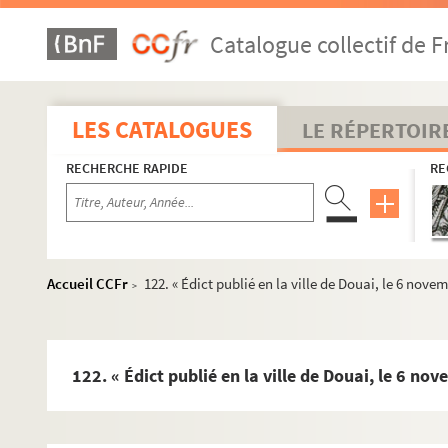
37. Morillon au cardinal de Granvelle. Bruxelles, 11 déc
Catalogue collectif de F
43. Ordonnances données aux religieux de l'abbaye de Vli
45. Six lettres de Morillon au cardinal de Granvelle. Bruxel
58. Copie du contrat d'achat de la seigneurie de Hacquen
LES CATALOGUES
LE RÉPERTOIR
60. « Clausula extracta ex bulla designationis limitum di
RECHERCHE RAPIDE
RE
62. Jubilé publié à Malines (1576). « Romae, ... die tertia
64. Morillon au cardinal de Granvelle. Bruxelles, 31 mars 
66. Copie d'une lettre de M. d'Estrembeque, gouverneur de 
67. Quatre lettres de Morillon au cardinal de Granvelle. S
Accueil CCFr
122. « Édict publié en la ville de Douai, le 6 nove
>
77. Copie d'un placard royal. Anvers, 11 avril 1578
78. Copie notariée d'une requête adressée à Morillon par l
79. Mathias, archiduc d'Autriche, capitaine général, à Mor
122. « Édict publié en la ville de Douai, le 6 n
80. Trois lettres de Morillon au cardinal de Granvelle. Ca
90. Rinoldus Vergheest à Morillon. Malines, 26 mai 1578