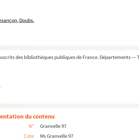
ambrai, 28 mai-12 juin 1578. La première et la...
atsGénéralx à Bruxelles aux députez de Monseig...
esançon, Doubs.
nain, 20 août 1578
 l'archiduc Mathias. 18 octobre 1578
 la surintendance de Saint-Amand. Anvers, 23 octob...
 1578, sur la rescription du magistrat de Bruxe...
scrits des bibliothèques publiques de France. Départements — To
78
s comptes Appelteren. Gand, 15 octobre et 17 nove...
e
Alençon. Gand, 23 novembre 1578
s comptes Appelteren. Gand, 7 octobre 1578
embre 1578
entation du contenu
tivité de M. de Champagney et autres seigneurs à G...
N°
Granvelle 97
Cote
Ms Granvelle 97
8 ». Imprimé