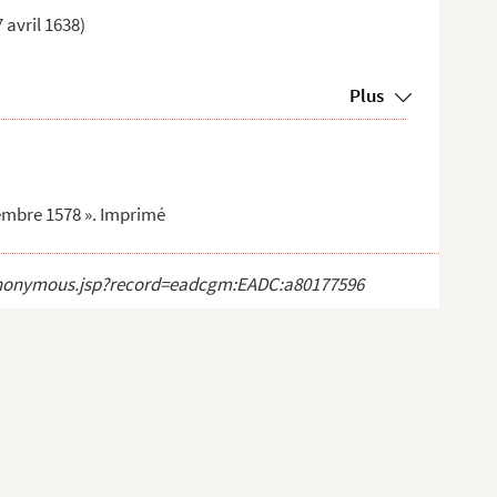
7 avril 1638)
Plus
ovembre 1578 ». Imprimé
ct_anonymous.jsp?record=eadcgm:EADC:a80177596