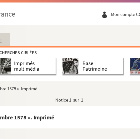
embre 1575 et Saint-Amand, 15 novembre 1575
rance
Mon compte C
er beque, les 3 et 4 novembre 1575
les, 6 février-31 mars 1576. La deuxième et ...
ies. Du 28 mars 1576
E
ocesis Gandavensis ». Copie. Lat.
CHERCHES CIBLÉES
 decembris MDLXXV... »
Imprimés
Base
1576
multimédia
Patrimoine
Lille et de Douai, aux vicaire et couvent de S...
aint-Amand, 21 février 1577, et Cambrai, 25-26...
mbre 1578 ». Imprimé
Notice
1 sur 1
e curé d'Erp Robert Raes. Cambrai, 23 avril 15...
illon. Anvers, 15 avril 1578
ovembre 1578 ». Imprimé
mbrai, 23 avril-7 mai 1578