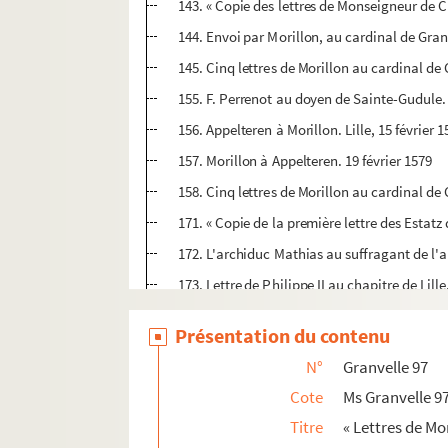
143. « Copie des lettres de Monseigneur de 
144. Envoi par Morillon, au cardinal de Granv
145. Cinq lettres de Morillon au cardinal de 
155. F. Perrenot au doyen de Sainte-Gudule.
156. Appelteren à Morillon. Lille, 15 février 
157. Morillon à Appelteren. 19 février 1579
158. Cinq lettres de Morillon au cardinal de
171. « Copie de la première lettre des Estatz
172. L'archiduc Mathias au suffragant de l'
173. Lettre de Philippe II au chapitre de Lil
175. Morillon au cardinal de Granvelle. Cam
Présentation du contenu
177. F. Perrenot au prévôt Morillon. Termon
N°
Granvelle 97
178. Morillon au cardinal de Granvelle. Cam
Cote
Ms Granvelle 9
182. « Copie des ordonnances des Estatz-Gén
Titre
« Lettres de Mor
183. Antoine Mouchet, s.r de Myon, à Morillo