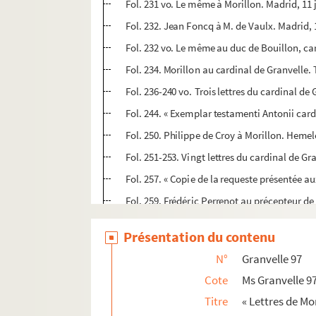
Fol. 231 vo. Le même à Morillon. Madrid, 11 j
Fol. 232. Jean Foncq à M. de Vaulx. Madrid, 1
Fol. 232 vo. Le même au duc de Bouillon, car
Fol. 234. Morillon au cardinal de Granvelle. 
Fol. 236-240 vo. Trois lettres du cardinal de
Fol. 244. « Exemplar testamenti Antonii car
Fol. 250. Philippe de Croy à Morillon. Hemel
Fol. 251-253. Vingt lettres du cardinal de Gr
Fol. 257. « Copie de la requeste présentée a
Fol. 259. Frédéric Perrenot au précepteur 
Fol. 260. Avis donné par Leoninus Elbertus
Présentation du contenu
Fol. 261. Extrait d'une lettre du secrétaire 
N°
Granvelle 97
Fol. 262. Extrait d'un billet envoyé par le c
Cote
Ms Granvelle 9
no
Fol. 263. « Termini cessi et debiti d
Maximili
Titre
« Lettres de Mor
Fol. 265. Demande d'autorisation pour lire le