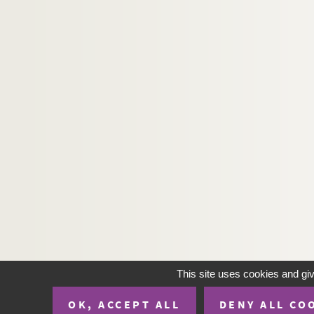
220. « Diverses lettres interceptées du card
221. Lettres du cardinal de Granvelle à Moril
226 v°. Le cardinal de Granvelle au comte de
227. Le cardinal de Granvelle à d'Assonlevill
228 v°. Le cardinal de Granvelle au comte du 
230. Le cardinal de Granvelle à d'Assonleville
230 v°. Le cardinal de Granvelle à Le Vasseur.
231 v°. Le cardinal de Granvelle à Morillon. 
232. Jean Foncq à M. de Vaulx. Madrid, 11 ju
232 v°. Jean Foncq au duc de Bouillon, cardi
234. Morillon au cardinal de Granvelle. Tour
236. Trois lettres du cardinal de Granvelle à 
244. « Exemplar testamenti Antonii cardinal
This site uses cookies and gi
250. Philippe de Croy à Morillon. Hemele, 1
OK, ACCEPT ALL
DENY ALL CO
251. Vingt lettres du cardinal de Granvelle à