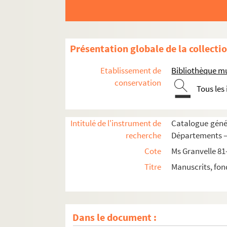
Présentation globale de la collecti
Ms Granvelle 81. « Lettres de Joachim Hopperu
Etablissement de
Bibliothèque m
Ms Granvelle 82. « Lettres de Joachim Hopperu
conservation
Tous les
Ms Granvelle 83. Lettres à Jacques de Saint-M
Ms Granvelle 84. Lettre à Jacques de Saint-Ma
Intitulé de l'instrument de
Catalogue génér
Ms Granvelle 85. Lettres à Jacques de Saint-Ma
recherche
Départements — 
Ms Granvelle 86. Apologie de l'empereur Char
Cote
Ms Granvelle 81
Ms Granvelle 87. « Lettres à messieurs de Ver
Titre
Manuscrits, fon
Ms Granvelle 88. « Lettres à messieurs de Vergy
Ms Granvelle 89. Lettres à M. de Vergy. Tome 
Ms Granvelle 90. « Lettres de Maxim. Morillon
Dans le document :
Ms Granvelle 91. « Lettres de Morillon... T. II. 