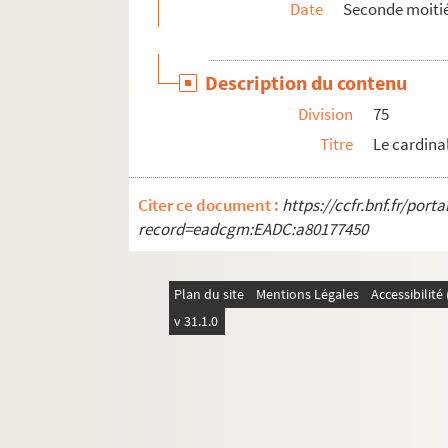
Date
Seconde moitié
Description du contenu
Division
75
Titre
Le cardina
Citer ce document :
https://ccfr.bnf.fr/por
record=eadcgm:EADC:a80177450
Plan du site
Mentions Légales
Accessibilit
v 31.1.0