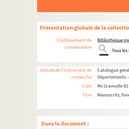
Présentation globale de la collecti
Ms Granvelle 81. « Lettres de Joachim Hopperu
Etablissement de
Bibliothèque m
Ms Granvelle 82. « Lettres de Joachim Hopperu
conservation
Tous les
Ms Granvelle 83. Lettres à Jacques de Saint-M
Ms Granvelle 84. Lettre à Jacques de Saint-Ma
Intitulé de l'instrument de
Catalogue génér
Ms Granvelle 85. Lettres à Jacques de Saint-Ma
recherche
Départements — 
Ms Granvelle 86. Apologie de l'empereur Char
Cote
Ms Granvelle 81
Ms Granvelle 87. « Lettres à messieurs de Ver
Titre
Manuscrits, fon
Ms Granvelle 88. « Lettres à messieurs de Vergy
Ms Granvelle 89. Lettres à M. de Vergy. Tome 
Ms Granvelle 90. « Lettres de Maxim. Morillon
Dans le document :
Ms Granvelle 91. « Lettres de Morillon... T. II. 