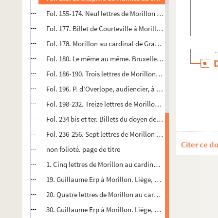
Fol. 155-174. Neuf lettres de Morillon au cardinal de Granv
Fol. 177. Billet de Courteville à Morillon. 1569
Fol. 178. Morillon au cardinal de Granvelle. Bruxelles, 14
Fol. 180. Le même au même. Bruxelles, 7 et 14 août 1569
Fol. 186-190. Trois lettres de Morillon au cardinal de Gran
Fol. 196. P. d'Overlope, audiencier, à Morillon. 26 août 15
Fol. 198-232. Treize lettres de Morillon au cardinal de Gra
Fol. 234 bis et ter. Billets du doyen de Renaix
Fol. 236-256. Sept lettres de Morillon au cardinal de Gra
Citer ce d
non folioté. page de titre
1. Cinq lettres de Morillon au cardinal de Granvelle. Bruxell
19. Guillaume Erp à Morillon. Liège, 8 janvier 1569
20. Quatre lettres de Morillon au cardinal de Granvelle. Bru
30. Guillaume Erp à Morillon. Liège, 24 janvier 1569