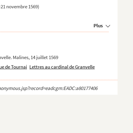
ier-21 novembre 1569)
Plus
elle. Malines, 14 juillet 1569
que de Tournai
Lettres au cardinal de Granvelle
ct_anonymous.jsp?record=eadcgm:EADC:a80177406