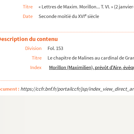
Titre
« Lettres de Maxim. Morillon... T. VI. » (2 janv
elle. Bruxelles, 10 juillet-7 août 1569
e
Date
Seconde moitié du XVI
siècle
 août 1569
Description du contenu
velle. Bruxelles, 21-28 août 1569
Division
Fol. 153
69
Titre
Le chapitre de Malines au cardinal de Granv
nvelle. Bruxelles, 5-12 septembre ; Afflighem, 19 septe...
Index
Morillon (Maximilien), prévôt d'Aire, évê
nvelle. Bruxelles, 31 octobre-21 novembre 1569
ocument :
https://ccfr.bnf.fr/portailccfr/jsp/index_view_dire
es, 2-10 janvier 1569. Les lettres 3 et 4 ...
xelles, 16-23 janvier 1569. La lettre 2 publ...