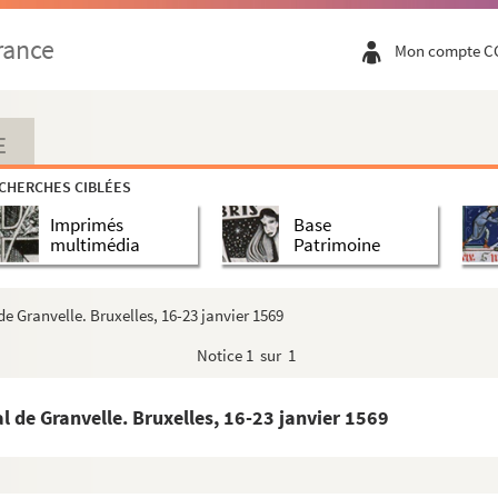
rance
Mon compte C
E
CHERCHES CIBLÉES
Imprimés
Base
multimédia
Patrimoine
de Granvelle. Bruxelles, 16-23 janvier 1569
Notice
1 sur 1
er
 de la main de Philippe second... Tome VI. » (1
janvier ...
al de Granvelle. Bruxelles, 16-23 janvier 1569
 de la main de Philippe second... Tome VII. » (1576)
 de Bellefontaine, puis abbé de Goailles et Montbenoît. Tom...