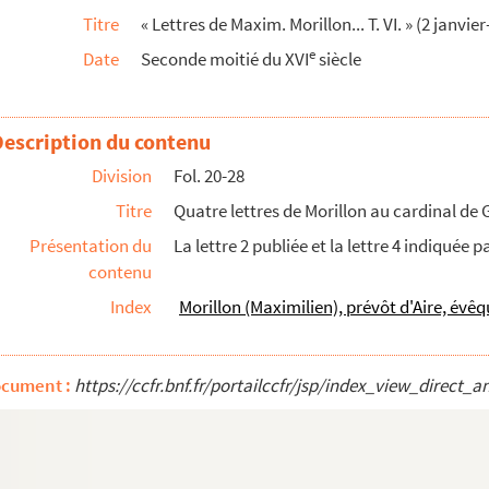
Titre
« Lettres de Maxim. Morillon... T. VI. » (2 janv
e
Date
Seconde moitié du XVI
siècle
velle. Bruxelles, 29 janvier-9 avril 1569
m celebrata Vilvordiae, Mechliniensis diocesis, die...
lle. Bruxelles, 17 avril-2 mai 1569
Description du contenu
re des comptes Viron. Hontzelredyck, 7 mai 1569
Division
Fol. 20-28
Titre
Quatre lettres de Morillon au cardinal de G
anvelle. Bruxelles, 15-16 mai 1569
Présentation du
La lettre 2 publiée et la lettre 4 indiquée p
illon. Malines, 16 mai 1569
contenu
 mai 1569
Index
Morillon (Maximilien), prévôt d'Aire, évê
lon. Hontzelredyck, 7 mai 1569
nvelle pour les ordres. Bruxelles, 26 mai 1569
ocument :
https://ccfr.bnf.fr/portailccfr/jsp/index_view_dire
lle. Bruxelles, 23 mai-20 juin, et Louvain, 17 juin 15...
Malines, 14 juillet 1569
elle. Bruxelles, 10 juillet-7 août 1569