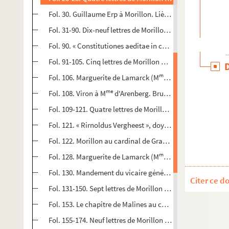
Fol. 30. Guillaume Erp à Morillon. Liège, 24 janvier 1569
Fol. 31-90. Dix-neuf lettres de Morillon au cardinal de Gran
Fol. 90. « Constitutiones aeditae in congregatione pastoru
Fol. 91-105. Cinq lettres de Morillon au cardinal de Granve
me
Fol. 106. Marguerite de Lamarck (M
d'Arenberg) au maît
me
Fol. 108. Viron à M
d'Arenberg. Bruxelles, 13 mai 1569
Fol. 109-121. Quatre lettres de Morillon au cardinal de Gr
Fol. 121. « Rirnoldus Vergheest », doyen de Malines, à Mor
Fol. 122. Morillon au cardinal de Granvelle. Bruxelles, 22
me
Fol. 128. Marguerite de Lamarck (M
d'Arenberg) à Moril
Fol. 130. Mandement du vicaire général du cardinal de Gra
Citer ce d
Fol. 131-150. Sept lettres de Morillon au cardinal de Granve
Fol. 153. Le chapitre de Malines au cardinal de Granvelle. 
Fol. 155-174. Neuf lettres de Morillon au cardinal de Granv