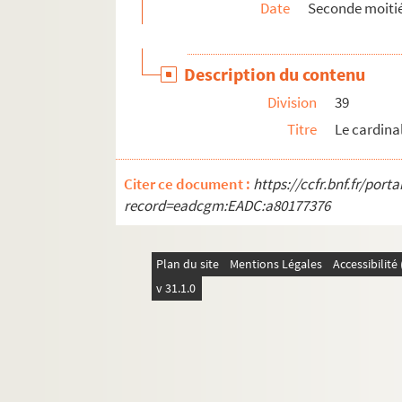
Date
Seconde moitié
Description du contenu
Division
39
Titre
Le cardina
Citer ce document :
https://ccfr.bnf.fr/por
record=eadcgm:EADC:a80177376
Plan du site
Mentions Légales
Accessibilit
v 31.1.0