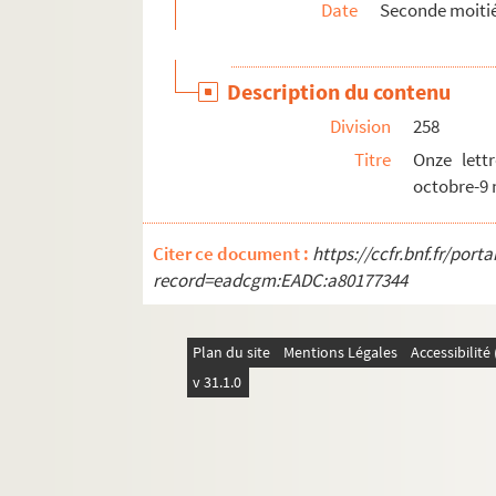
Date
Seconde moitié
Description du contenu
Division
258
Titre
Onze lettr
octobre-9 
Citer ce document :
https://ccfr.bnf.fr/por
record=eadcgm:EADC:a80177344
Plan du site
Mentions Légales
Accessibilit
v 31.1.0