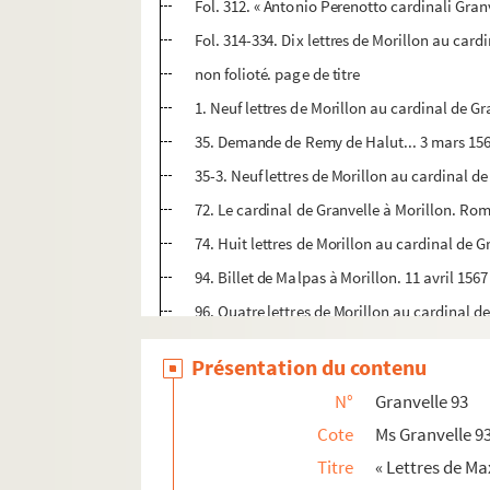
Fol. 312. « Antonio Perenotto cardinali Granv
Fol. 314-334. Dix lettres de Morillon au car
non folioté. page de titre
1. Neuf lettres de Morillon au cardinal de Granv
35. Demande de Remy de Halut... 3 mars 156
35-3. Neuf lettres de Morillon au cardinal de
72. Le cardinal de Granvelle à Morillon. Rome
74. Huit lettres de Morillon au cardinal de Gr
94. Billet de Malpas à Morillon. 11 avril 1567
96. Quatre lettres de Morillon au cardinal de
100. Del Prée au prévôt Morillon. Tournai, 11
Présentation du contenu
107. Quatre lettres de Morillon au cardinal d
N°
Granvelle 93
124. « Billet des prisonniers attrapez en ung
Cote
Ms Granvelle 9
128. Quatre lettres de Morillon au cardinal d
Titre
« Lettres de Max
137. Billet de Pierre de Saulx, prêtre. La Fo