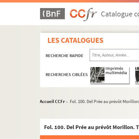
Catalogue co
LES CATALOGUES
RECHERCHE RAPIDE
Imprimés
multimédia
RECHERCHES CIBLÉES
Ms Granvelle 81. « Lettres de Joachim Hopperu
Accueil CCFr
Fol. 100. Del Prée au prévôt Morillon
>
Ms Granvelle 82. « Lettres de Joachim Hopperu
Ms Granvelle 83. Lettres à Jacques de Saint-M
Fol. 100. Del Prée au prévôt Morillon. 
Ms Granvelle 84. Lettre à Jacques de Saint-Ma
Ms Granvelle 85. Lettres à Jacques de Saint-Ma