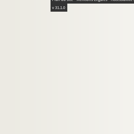
Ms Granvelle 97. « Lettres de Morillon... T. VII
v 31.1.0
Ms Granvelle 98. Lettres de Morillon. T. IX (1
Ms Granvelle 99. Supplément aux lettres con
Ms Granvelle 100. Supplément aux lettres co
Ms Granvelle 101. Supplément aux lettres con
Ms Granvelle 102. Supplément aux lettres con
Ms Granvelle 103. Supplément à la correspon