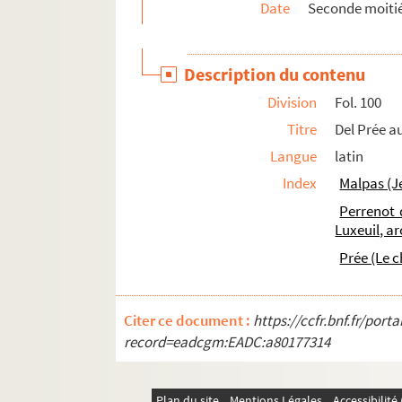
Date
Seconde moitié
139. Trente-neuf lettres de Morillon au cardi
256. Billet de Jehan de Froymont au prévôt 
Description du contenu
258. Onze lettres de Morillon au cardinal de
Division
Fol. 100
293. Le cardinal de Granvelle à Morillon. 
Titre
Del Prée au
296. Morillon au cardinal de Granvelle. Bru
Langue
latin
305. Requête (en flamand)
Index
Malpas (J
306. Morillon au cardinal de Granvelle. Brux
Perrenot 
311. Billet intéressant d'autobiographie de 
Luxeuil, a
312. « Antonio Perenotto cardinali Granvellan
Prée (Le 
314. Dix lettres de Morillon au cardinal de 
336-2. Lettre du maire à Auguste Castan 186
Citer ce document :
https://ccfr.bnf.fr/por
Ms Granvelle 94. « Lettres de Maxim. Morillon.
record=eadcgm:EADC:a80177314
Ms Granvelle 95. « Lettres de Maxim. Morillon.
Ms Granvelle 96. « Lettres de Maxim. Morillon..
Plan du site
Mentions Légales
Accessibilit