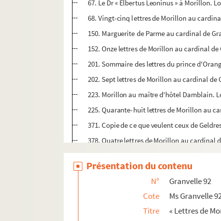
67. Le Dr « Elbertus Leoninus » à Morillon. 
68. Vingt-cinq lettres de Morillon au cardina
150. Marguerite de Parme au cardinal de Gran
152. Onze lettres de Morillon au cardinal de 
201. Sommaire des lettres du prince d'Orang
202. Sept lettres de Morillon au cardinal de Gr
223. Morillon au maître d'hôtel Damblain. Lo
225. Quarante-huit lettres de Morillon au car
371. Copie de ce que veulent ceux de Geldre
378. Quatre lettres de Morillon au cardinal d
397. Pasquil romain. Copie de la main de Mo
Présentation du contenu
398. Simon Damblain à Morillon, qui a mis d
N°
Granvelle 92
400. Del Prée à Morillon, qui y a mis des n
Cote
Ms Granvelle 9
402. « Avisi de Bruges... », du 10 décembre 15
Titre
« Lettres de Mor
Ms Granvelle 93. « Lettres de Maxim. Morillon.