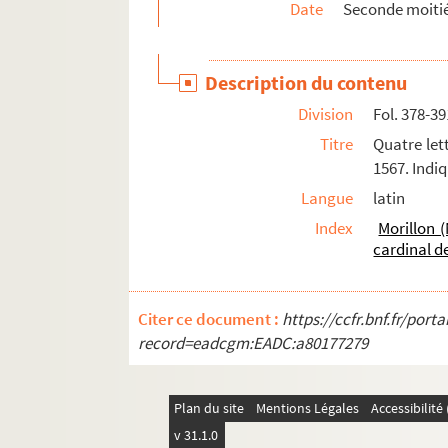
Date
Seconde moitié
Ms Granvelle 94. « Lettres de Maxim. Morillon.
Ms Granvelle 95. « Lettres de Maxim. Morillon.
Description du contenu
Ms Granvelle 96. « Lettres de Maxim. Morillon..
Division
Fol. 378-39
Ms Granvelle 97. « Lettres de Morillon... T. VII
Titre
Quatre lett
Ms Granvelle 98. Lettres de Morillon. T. IX (1
1567. Indi
Ms Granvelle 99. Supplément aux lettres con
Langue
latin
Ms Granvelle 100. Supplément aux lettres co
Index
Morillon 
Ms Granvelle 101. Supplément aux lettres con
cardinal d
Ms Granvelle 102. Supplément aux lettres con
Ms Granvelle 103. Supplément à la correspon
Citer ce document :
https://ccfr.bnf.fr/por
record=eadcgm:EADC:a80177279
Plan du site
Mentions Légales
Accessibilit
v 31.1.0