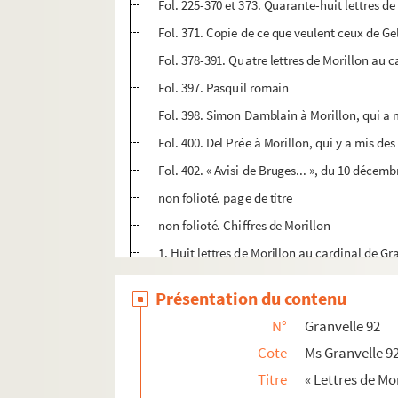
Fol. 225-370 et 373. Quarante-huit lettres de
Fol. 371. Copie de ce que veulent ceux de G
Fol. 378-391. Quatre lettres de Morillon au c
Fol. 397. Pasquil romain
Fol. 398. Simon Damblain à Morillon, qui a 
Fol. 400. Del Prée à Morillon, qui y a mis d
Fol. 402. « Avisi de Bruges... », du 10 décem
non folioté. page de titre
non folioté. Chiffres de Morillon
1. Huit lettres de Morillon au cardinal de Gra
27. Le cardinal de Granvelle aux prieur et 
Présentation du contenu
28. Le cardinal de Granvelle aux doyen et cha
N°
Granvelle 92
29. Huit lettres de Morillon au cardinal de G
Cote
Ms Granvelle 9
49. Le président du collège de Savoie, Thom
Titre
« Lettres de Mor
51. Six lettres de Morillon au cardinal de Gr