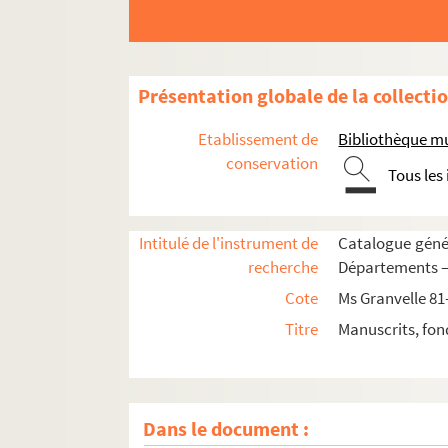
Présentation globale de la collecti
Ms Granvelle 81. « Lettres de Joachim Hopperu
Etablissement de
Bibliothèque m
Ms Granvelle 82. « Lettres de Joachim Hopperu
conservation
Tous les
Ms Granvelle 83. Lettres à Jacques de Saint-M
Ms Granvelle 84. Lettre à Jacques de Saint-Ma
Intitulé de l'instrument de
Catalogue génér
Ms Granvelle 85. Lettres à Jacques de Saint-Ma
recherche
Départements — 
Ms Granvelle 86. Apologie de l'empereur Char
Cote
Ms Granvelle 81
Ms Granvelle 87. « Lettres à messieurs de Ver
Titre
Manuscrits, fon
Ms Granvelle 88. « Lettres à messieurs de Vergy
Ms Granvelle 89. Lettres à M. de Vergy. Tome 
Ms Granvelle 90. « Lettres de Maxim. Morillon
Dans le document :
Ms Granvelle 91. « Lettres de Morillon... T. II. 