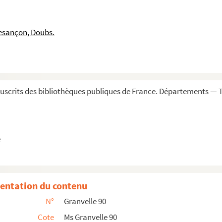
564
litaine de Malines, à la duchesse de Parme. Mal...
esançon, Doubs.
1564
qui demandait avis sur les décrets du concile...
les, 8-26 juillet 1564
uillet 1564
scrits des bibliothèques publiques de France. Départements — To
 gouvernante. 27 juillet 1564. Copie
our par delà... » en juillet 1594
ruxelles, 27 juillet-7 août 1564
e
63 »
xelles, 12 août 1564. Quelques passages chiffr...
nuer la ferme du Granvivier... » (S. l. n. d....
entation du contenu
ouvain, 11 septembre 1564. Nombreux passages chi...
N°
Granvelle 90
 ses réponses. 1564
Cote
Ms Granvelle 90