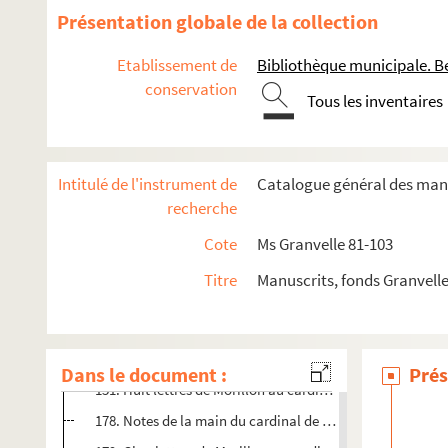
83. Morillon au cardinal de Granvelle. Bruxelles, 30 juin 1
Présentation globale de la collection
87. Rombault Vergest, vicaire général de l'église métropo
Etablissement de
Bibliothèque municipale. B
88. Morillon au cardinal de Granvelle. Bruxelles, 3 juillet 
conservation
Tous les inventaires
92. Réponse, en latin, de l'Université de Louvain à S. A., 
94. Six lettres de Morillon au cardinal de Granvelle. Bruxel
112. Jean de Malpas au cardinal de Granvelle. Anvers, 27 j
Intitulé de l'instrument de
Catalogue général des manu
112-4. « Messieurs de la Loy de... Bruxelles » à Madame la
recherche
114. (Note de la main de Granvelle :) « ... touchant mon séj
Cote
Ms Granvelle 81-103
116. Quatre lettres de Morillon an cardinal de Granvelle. B
Titre
Manuscrits, fonds Granvell
125. Le spectacle de Luxembourg. « Decima nonas junii 15
126. Sept lettres de Morillon au cardinal de Granvelle. Bru
150. Requête à la duchesse de Parme pour la prier de « conti
Dans le document :
Prés
151. Huit lettres de Morillon au cardinal de Granvelle. L
178. Notes de la main du cardinal de Granvelle pour faire