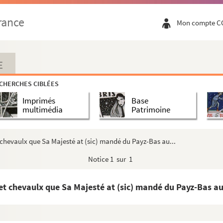
 1564
rance
Mon compte C
es, 8 juin 1564
uin 1564
E
 le courrier détroussé)
CHERCHES CIBLÉES
roquis de Saint-Amand, où le feu avait pris)
Imprimés
Base
ent
multimédia
Patrimoine
n. Saint-Amand, 30 mai 1564
endiarios)
et chevaulx que Sa Majesté at (sic) mandé du Payz-Bas au...
Notice
1 sur 1
564
 et chevaulx que Sa Majesté at (sic) mandé du Payz-Bas au
564
8 et 11 juin 1564