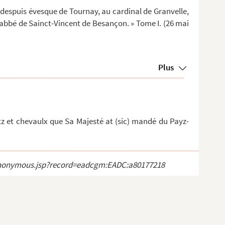
t despuis évesque de Tournay, au cardinal de Granvelle,
abbé de Sainct-Vincent de Besançon. » Tome I. (26 mai
Plus
otz et chevaulx que Sa Majesté at (sic) mandé du Payz-
ct_anonymous.jsp?record=eadcgm:EADC:a80177218