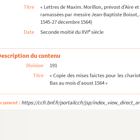
ruxelles, 19 octobre-13 novembre 1564
Titre
« Lettres de Maxim. Morillon, prévost d'Aire e
lx que Sa Majesté at (sic) mandé du Payz-Bas au...
ramassées par messire Jean-Baptiste Boisot, 
ruxelles, 18 novembre, et Saint-Amand, 27 décemb...
1545-27 décembre 1564)
n. 21 janvier 1565
e
Date
Seconde moitié du XVI
siècle
uxelles, 30 décembre 1564-1er avril 1565
Description du contenu
nay pour l'exemption de la maison de Saint-Amand ...
Division
191
e Boisle-Duc ». Copie
Titre
« Copie des mises faictes pour les chari
Bas au mois d'aoust 1564 »
octobre 1565)
r-31 décembre 1566)
ocument :
https://ccfr.bnf.fr/portailccfr/jsp/index_view_dire
8 janvier-21 décembre 1567)
janvier-19 décembre 1568)
 janvier-21 novembre 1569)
 janvier-31 décembre 1572)