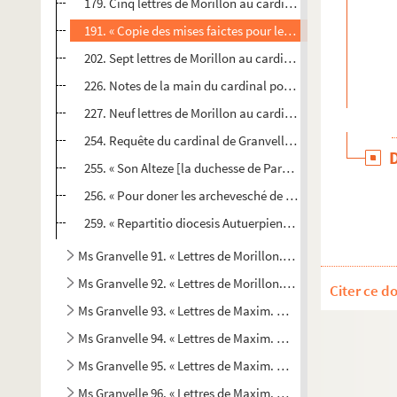
179. Cinq lettres de Morillon au cardinal de Granvelle. B
191. « Copie des mises faictes pour les chariotz et chevau
202. Sept lettres de Morillon au cardinal de Granvelle. B
226. Notes de la main du cardinal pour répondre à Morillo
227. Neuf lettres de Morillon au cardinal de Granvelle. Br
254. Requête du cardinal de Granvelle au roi. Copie
255. « Son Alteze [la duchesse de Parme] à ceulx de Tour
256. « Pour doner les archevesché de Malines et évesché d
259. « Repartitio diocesis Autuerpiensis. » 1564. Copie
Ms Granvelle 91. « Lettres de Morillon... T. II. » (25 avril-7 
Ms Granvelle 92. « Lettres de Morillon... T. III. » (20 janvie
Citer ce d
Ms Granvelle 93. « Lettres de Maxim. Morillon... T. IV. » (1
Ms Granvelle 94. « Lettres de Maxim. Morillon... T. V. » (4 
Ms Granvelle 95. « Lettres de Maxim. Morillon... T. VI. » (2
Ms Granvelle 96. « Lettres de Maxim. Morillon... T. VII. » (6