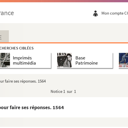
 1564
rance
Mon compte C
es, 8 juin 1564
E
uin 1564
CHERCHES CIBLÉES
 le courrier détroussé)
Imprimés
Base
roquis de Saint-Amand, où le feu avait pris)
multimédia
Patrimoine
ent
n. Saint-Amand, 30 mai 1564
ur faire ses réponses. 1564
endiarios)
Notice
1 sur 1
564
pour faire ses réponses. 1564
564