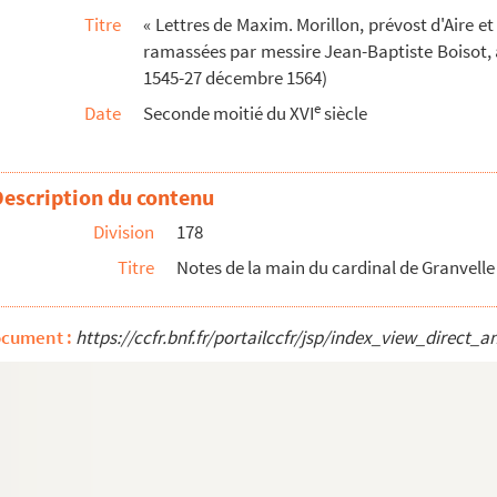
Titre
« Lettres de Maxim. Morillon, prévost d'Aire e
ruxelles, 19 octobre-13 novembre 1564
ramassées par messire Jean-Baptiste Boisot, 
lx que Sa Majesté at (sic) mandé du Payz-Bas au...
1545-27 décembre 1564)
ruxelles, 18 novembre, et Saint-Amand, 27 décemb...
e
Date
Seconde moitié du XVI
siècle
n. 21 janvier 1565
uxelles, 30 décembre 1564-1er avril 1565
Description du contenu
Division
178
nay pour l'exemption de la maison de Saint-Amand ...
Titre
Notes de la main du cardinal de Granvelle 
e Boisle-Duc ». Copie
ocument :
https://ccfr.bnf.fr/portailccfr/jsp/index_view_dire
octobre 1565)
r-31 décembre 1566)
8 janvier-21 décembre 1567)
janvier-19 décembre 1568)
 janvier-21 novembre 1569)