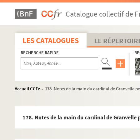
57. Le chanoine del Prée à Morillon. Saint-Amand, 24 mai
Catalogue collectif de F
59. Morillon au cardinal de Granvelle (billet s. l. n. d.)
60. Frère Pierre Lupus à Morillon. Malines
61. Marguerite de Parme au cardinal de Granvelle. Bruxell
LES CATALOGUES
LE RÉPERTOIR
63. Morillon au cardinal de Granvelle. Bruxelles, 9 et 12 j
RECHERCHE RAPIDE
RE
69. Billet du cardinal de Granvelle en 1564 (ce que dépose
70. Le chanoine del Prée à Morillon (billet d'envoi d'un c
72. Croquis à la plume de la main du peintre Pierre d'Arg
73. « F. Petrus Couck », prieur de Saint-Amand, à Morillo
Accueil CCFr
178. Notes de la main du cardinal de Granvelle po
>
75. Consultation du Dr « Elbertus Leoninus ». (Contra inc
76. Billet des blés et bois vendus à Saint-Amand
77. Morillon au cardinal de Granvelle. Bruxelles, 12 juin 1
178. Notes de la main du cardinal de Granvelle 
79. Jean Corpelz à Mlle Viron. Luxembourg, 20 juin 1564
80. Morillon au cardinal de Granvelle. Bruxelles, 30 juin 1