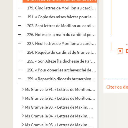
179. Cinq lettres de Morillon au cardinal de Granvelle. B
191. « Copie des mises faictes pour les chariotz et chevau
202. Sept lettres de Morillon au cardinal de Granvelle. B
226. Notes de la main du cardinal pour répondre à Morillo
227. Neuf lettres de Morillon au cardinal de Granvelle. Br
254. Requête du cardinal de Granvelle au roi. Copie
255. « Son Alteze [la duchesse de Parme] à ceulx de Tour
256. « Pour doner les archevesché de Malines et évesché d
259. « Repartitio diocesis Autuerpiensis. » 1564. Copie
Citer ce d
Ms Granvelle 91. « Lettres de Morillon... T. II. » (25 avril-7 
Ms Granvelle 92. « Lettres de Morillon... T. III. » (20 janvie
Ms Granvelle 93. « Lettres de Maxim. Morillon... T. IV. » (1
Ms Granvelle 94. « Lettres de Maxim. Morillon... T. V. » (4 
Ms Granvelle 95. « Lettres de Maxim. Morillon... T. VI. » (2