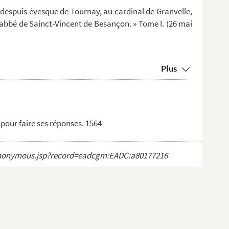
t despuis évesque de Tournay, au cardinal de Granvelle,
abbé de Sainct-Vincent de Besançon. » Tome I. (26 mai
Plus
pour faire ses réponses. 1564
ct_anonymous.jsp?record=eadcgm:EADC:a80177216