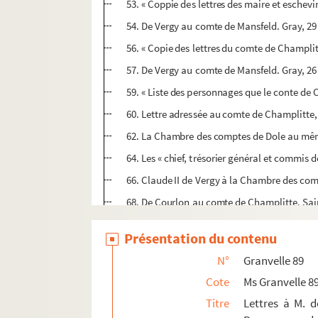
53. « Coppie des lettres des maire et eschevi
54. De Vergy au comte de Mansfeld. Gray, 29 
56. « Copie des lettres du comte de Champlite
57. De Vergy au comte de Mansfeld. Gray, 26 
59. « Liste des personnages que le conte de 
60. Lettre adressée au comte de Champlitte, 
62. La Chambre des comptes de Dole au même
64. Les « chief, trésorier général et commis
66. Claude II de Vergy à la Chambre des comp
68. De Courlon au comte de Champlitte. Sain
70. « Extrait d'une lettre du comte de Champli
Présentation du contenu
72. Rose de Pontaillier au comte de Champli
N°
Granvelle 89
74. « Copie des lettres de Mons.r le conte d
Cote
Ms Granvelle 8
75. Lettre dont le haut a été endommagé, sa
Titre
Lettres à M. 
76. Copies diverses (février-mars 1596)