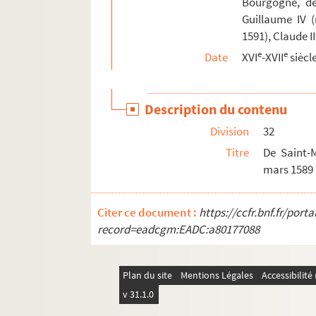
Bourgogne, de
80. Ordonnance de Claude II de Vergy, relativ
Guillaume IV (
1591), Claude I
82. Le parlement de Dole au comte de Champli
e
e
Date
XVI
-XVII
siècl
84 v°. « Copie des lettres des colonels Suys
85. Clériadus de Vergy à de Mandre, « lieute
87. « Les archiducz et contes de Bourgogne 
Description du contenu
89. J. Grivel au comte de Champlitte. Bruxel
Division
32
91. Louis-Fr. de Werreyken au comte de Champ
Titre
De Saint-
mars 1589
93. « Relation faicte à l'Excellence de mon
99. C. de Vergy à Son Altesse. Dole, 18 mai 1
Citer ce document :
https://ccfr.bnf.fr/por
100. Fr. Mayrot au comte de Champlitte, Dole
record=eadcgm:EADC:a80177088
Ms Granvelle 90. « Lettres de Maxim. Morillon
Ms Granvelle 91. « Lettres de Morillon... T. II. 
Plan du site
Mentions Légales
Accessibilit
Ms Granvelle 92. « Lettres de Morillon... T. III
v 31.1.0
Ms Granvelle 93. « Lettres de Maxim. Morillon.