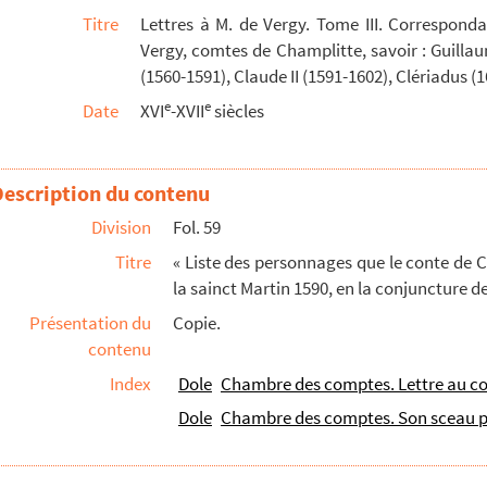
Titre
Lettres à M. de Vergy. Tome III. Correspond
ature. Bruxelles, 13 octobre, s. d. d'année
Vergy, comtes de Champlitte, savoir : Guilla
er
 1
avril 1591
(1560-1591), Claude II (1591-1602), Clériadus 
ces du roy » à la Chambre des comptes de Dole. Bru...
e
e
Date
XVI
-XVII
siècles
le. Gray, 17 avril 1593
, 20 avril 1593
Description du contenu
février 1593. » (S. l. ni adresse)
Division
Fol. 59
, 18 mars 1595
Titre
« Liste des personnages que le conte de 
» (sans adresse). Gray, 2 septembre 1595
la sainct Martin 1590, en la conjuncture d
ture ni adresse. Dole, 12 novembre 1595
Présentation du
Copie.
contenu
es de nuit sur les murailles de la ville de Gray,...
Index
Dole
Chambre des comptes. Lettre au c
, 11 juillet 1597
Dole
Chambre des comptes. Son sceau 
rnans de France au comte de Champlitte. » Chausseau, 30...
a cité impériale de Besançon ». Gray, 11 novembre 1...