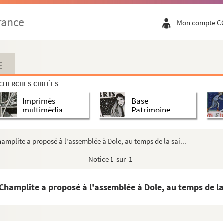
itte. Dole, 30 juin 1576
rance
Mon compte C
de Vergy : grâce demandée en faveur de Claude Béra...
r ». Berne, 11 février 1579
 Vergy : « réponse touchant la ligue qu'avoit dem...
E
lleurre » à de Vergy : « ligue proposée par la v...
CHERCHES CIBLÉES
à de Vergy : « ligue de Besançon, réponse ». 7 ma...
Imprimés
Base
te de Champlite », sans signature ni adresse. Tr...
multimédia
Patrimoine
re. Tournai, 17 décembre 1581
hamplite a proposé à l'assemblée à Dole, au temps de la sai...
rs
 de Champlite ; [ung] article touschant mess
...
Notice
1 sur 1
e
 à la court du XI
de décembre 1585 »
. Besançon, 24 mars 1589
 Champlite a proposé à l'assemblée à Dole, au temps de la 
e, 23 janvier 1590
nison de Besançon ont porté au conte de Champlite. ...