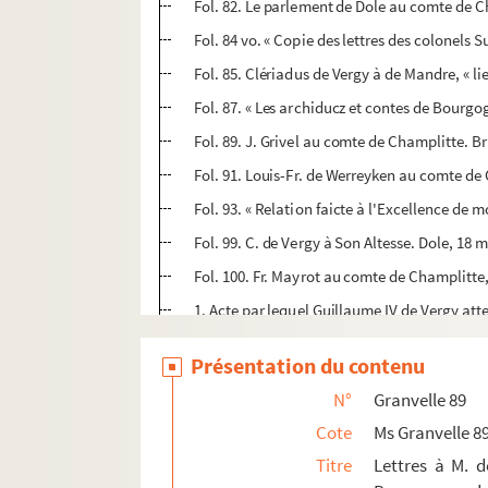
Fol. 82. Le parlement de Dole au comte de Ch
Fol. 84 vo. « Copie des lettres des colonels
Fol. 85. Clériadus de Vergy à de Mandre, « l
Fol. 87. « Les archiducz et contes de Bourg
Fol. 89. J. Grivel au comte de Champlitte. B
Fol. 91. Louis-Fr. de Werreyken au comte de 
Fol. 93. « Relation faicte à l'Excellence d
Fol. 99. C. de Vergy à Son Altesse. Dole, 18 
Fol. 100. Fr. Mayrot au comte de Champlitte,
1. Acte par lequel Guillaume IV de Vergy atte
2. Claude de Vergy aux députés du bailliage 
Présentation du contenu
4. Le même certifie « avoir reçeu de messrs l
N°
Granvelle 89
5. Reçu, par François Bonvalot, commendatair
Cote
Ms Granvelle 8
6. Reçu, par Claude de Vergy, de la somme de
Titre
Lettres à M. 
7. Guillaume V de Vergy au curé de Dannemar