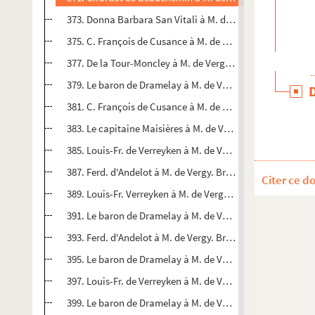
373. Donna Barbara San Vitali à M. de Vergy. Da Desio, 2 o
375. C. François de Cusance à M. de Vergy. Brecht, 7 octo
377. De la Tour-Moncley à M. de Vergy. Brecht, 10 octobre
379. Le baron de Dramelay à M. de Vergy. Saint-Léonard, 
381. C. François de Cusance à M. de Vergy. Brecht, 13 oct
383. Le capitaine Maisières à M. de Vergy. Du camp (Brech
385. Louis-Fr. de Verreyken à M. de Vergy. Bruxelles, 15 o
387. Ferd. d'Andelot à M. de Vergy. Bruxelles, 16 octobre 
Citer ce d
389. Louis-Fr. Verreyken à M. de Vergy. Bruxelles, 26 octo
391. Le baron de Dramelay à M. de Vergy. Bruxelles, 27 oc
393. Ferd. d'Andelot à M. de Vergy. Bruxelles, 29 octobre 
395. Le baron de Dramelay à M. de Vergy. Bruxelles, 29 oc
397. Louis-Fr. de Verreyken à M. de Vergy. Bruxelles, 29 o
399. Le baron de Dramelay à M. de Vergy. Bruxelles, 2 no