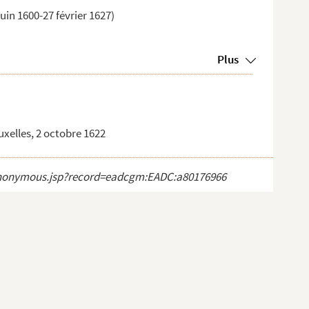
uin 1600-27 février 1627)
Plus
xelles, 2 octobre 1622
ct_anonymous.jsp?record=eadcgm:EADC:a80176966