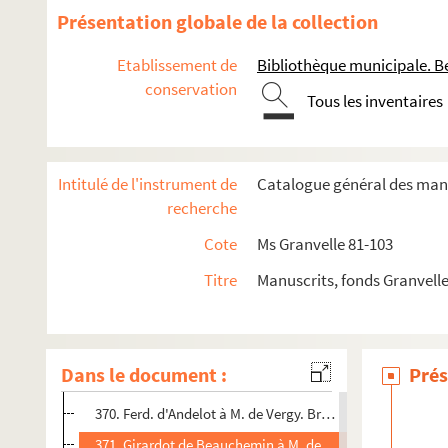
342. Ferd. d'Andelot à M. de Vergy. Bruxelles, 20 août 1622
Présentation globale de la collection
345. Louis-Fr. de Verreyken à M. de Vergy. Bruxelles, 20 a
Etablissement de
Bibliothèque municipale. B
347. Le baron de Dramelay à M. de Vergy. Bruxelles, 20 ao
conservation
Tous les inventaires
349. Girardot de Beauchemin à M. de Vergy. Bruxelles, 20
351. C. François de Cusance à M. de Vergy. Du camp deva
353. Ferd. d'Andelot à M. de Vergy. Bruxelles, 2 septembre
Intitulé de l'instrument de
Catalogue général des manu
355. Le baron de Dramelay à M. de Vergy. Bruxelles, 3 se
recherche
357. Girardot de Beauchemin à M. de Vergy. Bruxelles, 3 
Cote
Ms Granvelle 81-103
359. Jean Varod dit Gauché à M. de Vergy. Rosselaer, prè
Titre
Manuscrits, fonds Granvell
361. Le baron de Dramelay à M. de Vergy. Bruxelles, 9 se
363. Ferd. d'Andelot à M. de Vergy. Bruxelles, 17 septembr
365. Le baron de Dramelay à M. de Vergy. Du camp devan
Dans le document :
Prés
367. Girardot de Beauchemin à M. de Vergy. Bruxelles, 17
370. Ferd. d'Andelot à M. de Vergy. Bruxelles, 1er octobre
371. Girardot de Beauchemin à M. de Vergy. Bruxelles, 2 