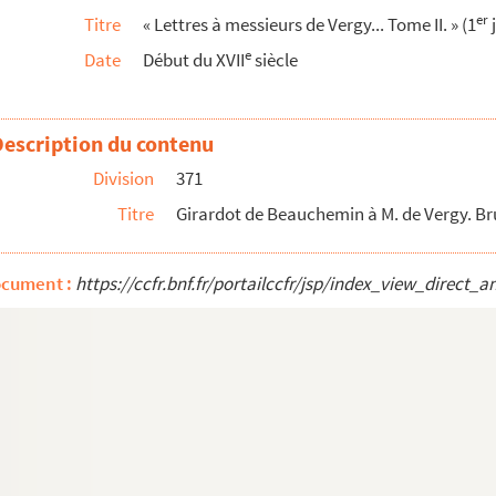
er
Titre
« Lettres à messieurs de Vergy... Tome II. » (1
j
ctobre 1622. Copie signée. Ital.
e
Date
Début du XVII
siècle
bre 1622
 1622
12 octobre 1622
Description du contenu
obre 1622
Division
371
t), 14 octobre 1622
Titre
Girardot de Beauchemin à M. de Vergy. Bru
ctobre 1622
1622
ocument :
https://ccfr.bnf.fr/portailccfr/jsp/index_view_dire
bre 1622. Copie signée
tobre 1622
1622
tobre 1622
ctobre 1622
vembre 1622