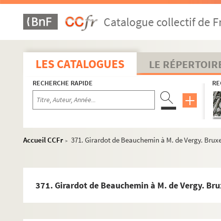
312. C. François de Cusance à M. de Vergy. Siège de Berg 
Catalogue collectif de F
314. Ferd. d'Andelot à M. de Vergy. Bruxelles, 23 juillet 16
316. Girardot de Beauchemin à M. de Vergy. Bruxelles, 24 j
318. Le comte de Cantecroy à M. de Vergy. Bruxelles, 30 ju
LES CATALOGUES
LE RÉPERTOIR
320. Ferd. d'Andelot à M. de Vergy. Bruxelles, 30 juillet 16
RECHERCHE RAPIDE
RE
322. Girardot de Beauchemin à M. de Vergy. Bruxelles, 30 j
326. C. François de Cusance à M. de Vergy. Du camp deva
328. M. de la Tour-Moncley à M. de Vergy. Namur, 4 août 
330. Ferd. d'Andelot à M. de Vergy. Bruxelles, 6 août 1622
Accueil CCFr
371. Girardot de Beauchemin à M. de Vergy. Bruxe
>
332. Ch. de la Faille à M. de Vergy. Bruxelles, 6 août 1622.
334. Girardot de Beauchemin à M. de Vergy. Bruxelles, 6 
336. De la Tour-Moncley à M. de Vergy. Thionville, 9 août 
371. Girardot de Beauchemin à M. de Vergy. Bru
338. Le baron de Belvoir à M. de Vergy. Du camp devant 
340. Girardot de Beauchemin à M. de Vergy. Bruxelles, 14