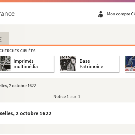
op Zoom, 21 juillet 1622
rance
Mon compte C
22
uillet 1622
illet 1622
E
22. Copie signée
CHERCHES CIBLÉES
uillet 1622
Imprimés
Base
nt Berg op Zoom, 3 août 1622
multimédia
Patrimoine
1622
lles, 2 octobre 1622
 Copie signée
Notice
1 sur 1
août 1622
1622
xelles, 2 octobre 1622
Berg op Zoom, 10 août 1622
 août 1622