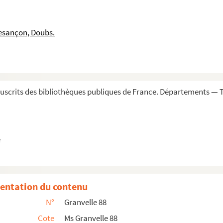
vril 1622
esançon, Doubs.
 11 mai 1622
 Copie signée
622
22
scrits des bibliothèques publiques de France. Départements — To
ai 1622. Copie signée
2. Copie signée
e
. Copie signée
5 juin 1622
entation du contenu
gy. Condroy ? 3 juillet 1622
N°
Granvelle 88
. Copie signée
Cote
Ms Granvelle 88
2. Copie signée