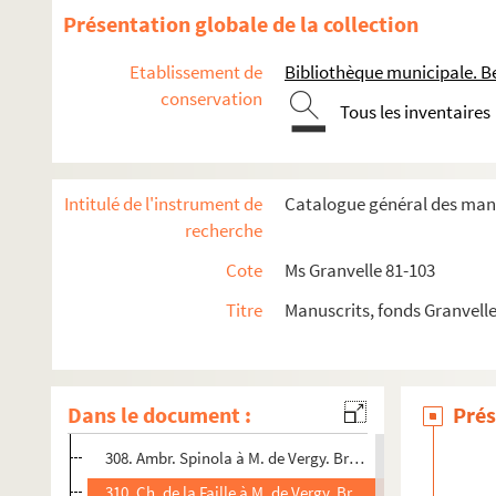
278. Claude de Rye à M. de Vergy. Bruxelles, 30 avril 1622
Présentation globale de la collection
280. M. de Grammont-Fallon à M. de Vergy. Bruxelles, 30 a
Etablissement de
Bibliothèque municipale. B
282. Fr. de Voisey, dit de Cléron, à M. de Vergy. Bruxelles,
conservation
Tous les inventaires
284. Ambr. Spinola à M. de Vergy. Bruxelles, 13 mai 1622.
286. Le prince de Ligne à M. de Vergy. Bruxelles, 13 mai 1
288. M. d'Andelot à M. de Vergy. Bruxelles, 14 et 26 mai 16
Intitulé de l'instrument de
Catalogue général des manu
292. Louis-Fr. de Verreyken à M. de Vergy. Bruxelles, 28 m
recherche
294. G. de Steenhuys à M. de Vergy. Bruxelles, 10 juin 162
Cote
Ms Granvelle 81-103
296. Ch. de la Faille à M. de Vergy. Bruxelles, 11 juin 1622
Titre
Manuscrits, fonds Granvell
298. Ferd. d'Andelot à M. de Vergy. Bruxelles, 11 juin 1622
300. C. François de Cusance à M. de Vergy. Namur, 23 et 2
304. Ferd. d'Andelot à M. de Vergy. Bruxelles, 25 juin 1622
Dans le document :
Prés
306. C. François de Cusance, baron de Belvoir, à M. de Ver
308. Ambr. Spinola à M. de Vergy. Bruxelles, 7 juillet 1622
310. Ch. de la Faille à M. de Vergy. Bruxelles, 9 juillet 162