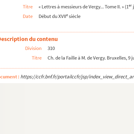
er
Titre
« Lettres à messieurs de Vergy... Tome II. » (1
j
op Zoom, 21 juillet 1622
e
Date
Début du XVII
siècle
22
uillet 1622
illet 1622
Description du contenu
22. Copie signée
Division
310
uillet 1622
Titre
Ch. de la Faille à M. de Vergy. Bruxelles, 9 
nt Berg op Zoom, 3 août 1622
1622
ocument :
https://ccfr.bnf.fr/portailccfr/jsp/index_view_dire
 Copie signée
août 1622
1622
Berg op Zoom, 10 août 1622
 août 1622