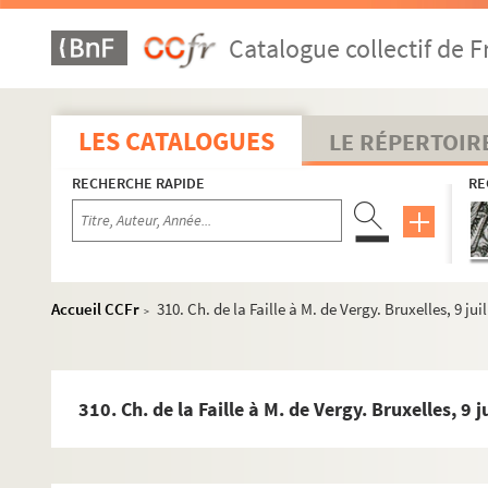
248. Le prince d'Espinoy à M. de Vergy. Bruxelles, 21 mars
Catalogue collectif de F
250. Fr. d'Andelot à M. de Vergy. Bruxelles, 2 avril 1622
252. Louis-Fr. Verreyken à M. de Vergy. Bruxelles, 7 avril 
254. François de Rye, haut doyen, à M. de Vergy. Bruxelles,
LES CATALOGUES
LE RÉPERTOIR
256. Ambr. Spinola à M. de Vergy. Bruxelles, 8 avril 1622.
RECHERCHE RAPIDE
RE
258. M. A. de Grammont-Fallon à M. de Vergy. Bruxelles, 8 
260. Le comte d'Ossuna à M. de Vergy. Bruxelles, 10 avril 
262. Ch. de la Faille à M. de Vergy. Bruxelles, 16 avril 1622
264. Louis-Fr. de Verreyken à M. de Vergy. Bruxelles, 16 av
Accueil CCFr
310. Ch. de la Faille à M. de Vergy. Bruxelles, 9 ju
>
266. M. de Grammont-Fallon à M. de Vergy. Bruxelles, 16 a
270. Ferd. d'Andelot à M. de Vergy. Bruxelles, 17 avril 1622
272. Un prince de la maison de Mansfeld à M. de Vergy Bruxe
310. Ch. de la Faille à M. de Vergy. Bruxelles, 9 
274. Ambr. Spinola à M. de Vergy. Bruxelles, 30 avril 1622
276. Ferd. d'Andelot à M. de Vergy. Bruxelles, 30 avril 1622