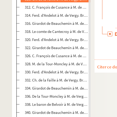
312. C. François de Cusance à M. de Vergy. Siège de Berg 
314. Ferd. d'Andelot à M. de Vergy. Bruxelles, 23 juillet 16
316. Girardot de Beauchemin à M. de Vergy. Bruxelles, 24 j
318. Le comte de Cantecroy à M. de Vergy. Bruxelles, 30 ju
320. Ferd. d'Andelot à M. de Vergy. Bruxelles, 30 juillet 16
322. Girardot de Beauchemin à M. de Vergy. Bruxelles, 30 j
326. C. François de Cusance à M. de Vergy. Du camp deva
328. M. de la Tour-Moncley à M. de Vergy. Namur, 4 août 
Citer ce d
330. Ferd. d'Andelot à M. de Vergy. Bruxelles, 6 août 1622
332. Ch. de la Faille à M. de Vergy. Bruxelles, 6 août 1622.
334. Girardot de Beauchemin à M. de Vergy. Bruxelles, 6 
336. De la Tour-Moncley à M. de Vergy. Thionville, 9 août 
338. Le baron de Belvoir à M. de Vergy. Du camp devant 
340. Girardot de Beauchemin à M. de Vergy. Bruxelles, 14