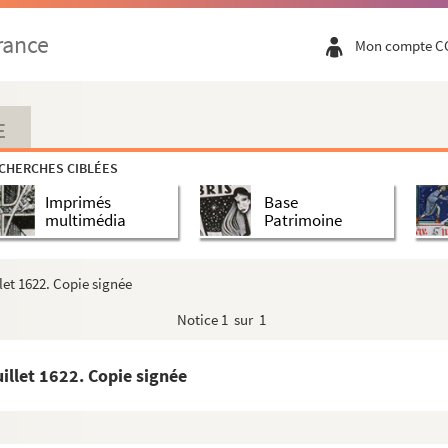
 1622. Copie signée
rance
Mon compte C
1622. Copie signée
 7 avril 1622
E
 Copie signée
CHERCHES CIBLÉES
avril 1622
Imprimés
Base
1622. Copie signée
multimédia
Patrimoine
. Copie
ril 1622. Copie signée
illet 1622. Copie signée
vril 1622
Notice
1 sur 1
lles, 20 avril 1622. Signature illisible
juillet 1622. Copie signée
. Copie signée