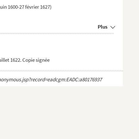
uin 1600-27 février 1627)
Plus
juillet 1622. Copie signée
ct_anonymous.jsp?record=eadcgm:EADC:a80176937