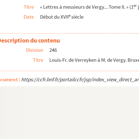
er
Titre
« Lettres à messieurs de Vergy... Tome II. » (1
j
 1622. Copie signée
e
Date
Début du XVII
siècle
1622. Copie signée
 7 avril 1622
Description du contenu
 Copie signée
Division
246
avril 1622
Titre
Louis-Fr. de Verreyken à M. de Vergy. Brux
1622. Copie signée
. Copie
ocument :
https://ccfr.bnf.fr/portailccfr/jsp/index_view_dire
ril 1622. Copie signée
vril 1622
lles, 20 avril 1622. Signature illisible
. Copie signée