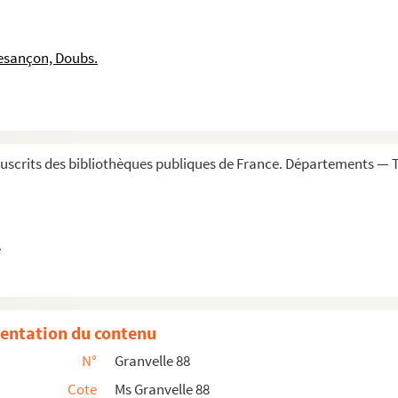
 1622
janvier 1622
esançon, Doubs.
22
622
nvier 1622
anvier 1622
scrits des bibliothèques publiques de France. Départements — To
622
ier 1622
ier 1622
e
de camp, à M. de Vergy. Bruxelles, 10 et 14 fév...
22
entation du contenu
622. Copies signées
N°
Granvelle 88
Cote
Ms Granvelle 88
ars 1622