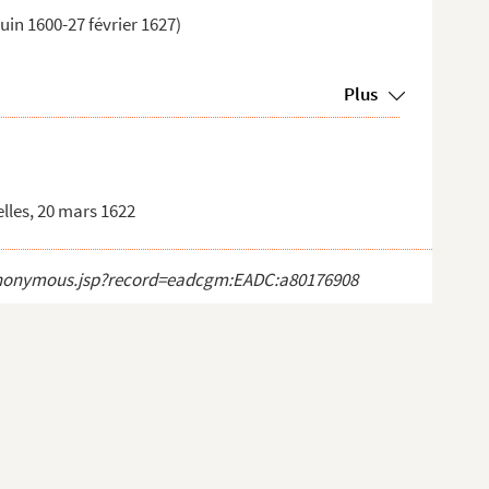
uin 1600-27 février 1627)
Plus
elles, 20 mars 1622
ct_anonymous.jsp?record=eadcgm:EADC:a80176908