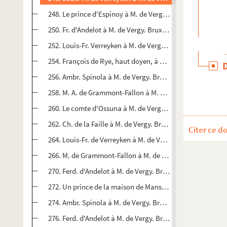
248. Le prince d'Espinoy à M. de Vergy. Bruxelles, 21 mars
250. Fr. d'Andelot à M. de Vergy. Bruxelles, 2 avril 1622
252. Louis-Fr. Verreyken à M. de Vergy. Bruxelles, 7 avril 
254. François de Rye, haut doyen, à M. de Vergy. Bruxelles,
256. Ambr. Spinola à M. de Vergy. Bruxelles, 8 avril 1622.
258. M. A. de Grammont-Fallon à M. de Vergy. Bruxelles, 8 
260. Le comte d'Ossuna à M. de Vergy. Bruxelles, 10 avril 
262. Ch. de la Faille à M. de Vergy. Bruxelles, 16 avril 1622
Citer ce d
264. Louis-Fr. de Verreyken à M. de Vergy. Bruxelles, 16 av
266. M. de Grammont-Fallon à M. de Vergy. Bruxelles, 16 a
270. Ferd. d'Andelot à M. de Vergy. Bruxelles, 17 avril 1622
272. Un prince de la maison de Mansfeld à M. de Vergy Bruxe
274. Ambr. Spinola à M. de Vergy. Bruxelles, 30 avril 1622
276. Ferd. d'Andelot à M. de Vergy. Bruxelles, 30 avril 1622