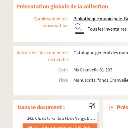
213-3. Ferd. d'Andelot à M. de Vergy. Bruxelles, 22 janvier
Présentation globale de la collection
215-3. Le baron de Dramelay à M. de Vergy. Bruxelles, 22 
Etablissement de
Bibliothèque municipale. B
217. Ch. de la Faille à M. de Vergy. Bruxelles, 24 janvier 16
conservation
Tous les inventaires
219. Ferd. d'Andelot à M. de Vergy. Bruxelles, 28 janvier 1
221. Le baron de Dramelay à M. de Vergy. Bruxelles, 28 ja
222. Le comte de Cantecroy à M. de Vergy. Bruxelles, 29 j
Intitulé de l'instrument de
Catalogue général des manu
224. Ch. de la Faille à M. de Vergy. Bruxelles, 1er février 1
recherche
226. Louis-Fr. de Verreyken à M. de Vergy. Bruxelles, 9 févr
Cote
Ms Granvelle 81-103
228. Le baron de Dramelay à M. de Vergy. Bruxelles, 9 févr
Titre
Manuscrits, fonds Granvell
230. Claude-François de Cusance, baron de Belvoir, mestre 
234. Ch. de la Faille à M. de Vergy. Bruxelles, 19 février 16
236. Ferd. d'Andelot à M. de Vergy. Bruxelles, 3 mars 1622
Dans le document :
Prés
238. Ambroise Spinola à M. de Vergy. Bruxelles, 18 mars 1
242. Ch. de la Faille à M. de Vergy. Bruxelles, 29 mars 1622
246. Louis-Fr. de Verreyken à M. de Vergy. Bruxelles, 20 m