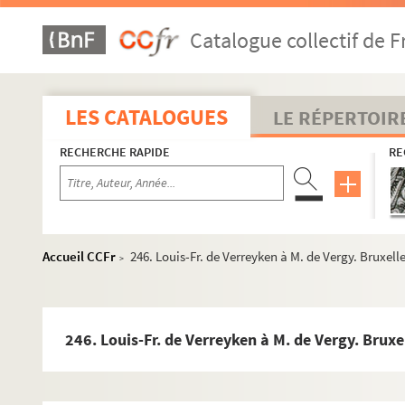
190. Louis-Fr. de Verreyken à M. de Vergy. Bruxelles, 25 
Catalogue collectif de F
192. Le baron de Dramelay à M. de Vergy. Bruxelles, 5 jan
194. Ch. de la Faille à M. de Vergy. Bruxelles, 7 janvier 162
196. Le marquis de Bellamor à M. de Vergy. Bruxelles, 7 ja
LES CATALOGUES
LE RÉPERTOIR
198. Le comte de Cantecroy à M. de Vergy. Bruxelles, 7 ja
RECHERCHE RAPIDE
RE
200. Louis-Fr. de Verreyken à M. de Vergy. Bruxelles, 7 jan
202. Le marquis Ambroise Spinola à M. de Vergy. Klabeck, 
204. François de Cusance à M. de Vergy. Klabeck, 8 janvie
206. Ferd. d'Andelot à M. de Vergy. Bruxelles, 8 janvier 16
Accueil CCFr
246. Louis-Fr. de Verreyken à M. de Vergy. Bruxell
>
208. Le baron de Dramelay à M. de Vergy. Bruxelles, 8 jan
210. Louis-Fr. de Verreyken à M. de Vergy. Bruxelles, 17 ja
212. Ferd. d'Andelot à M. de Vergy. Bruxelles, 18 janvier 1
246. Louis-Fr. de Verreyken à M. de Vergy. Brux
214. Le baron de Dramelay à M. de Vergy. Bruxelles, 18 ja
216. Le comte de Cantecroy à M. de Vergy. Bruxelles, 21 j