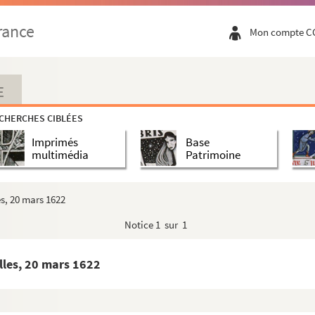
décembre 1621
rance
Mon compte C
vier 1622
2
nvier 1622. Copie signée. Esp.
E
nvier 1622
CHERCHES CIBLÉES
vier 1622
Imprimés
Base
8 janvier 1622. Sign.
multimédia
Patrimoine
r 1622
22
es, 20 mars 1622
vier 1622
Notice
1 sur 1
nvier 1622
622
elles, 20 mars 1622
nvier 1622
anvier 1622