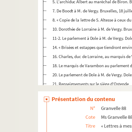
5. L'archiduc Albert au maréchal de Biron. B
7. De Boodt à M. de Vergy. Bruxelles, 18 juil
8. « Copie de la lettre de S. Altesse à ceux du
10. Dorothée de Lorraine à M. de Vergy. Bru
11-2. Le parlement à Dole à M. de Vergy. Dole,
14. « Brisées et estappes que tiendront env
16. Charles, duc de Lorraine, au marquis de
18. Le marquis de Varambon au parlement de
20. Le parlement de Dole à M. de Vergy. Dole,
21. Renseignements sur le siège d'Ostende
25. Pierre Colombet et Vuillemot, officiers d
Présentation du contenu
28. Cinq lettres du parlement de Dole à M. de
N°
Granvelle 88
38. L'archevêque de Besançon au parlement
Cote
Ms Granvelle 8
42. Le parlement de Dole à M. de Vergy. Dol
Titre
« Lettres à mess
44. Le parlement de Dole à l'archevêque de