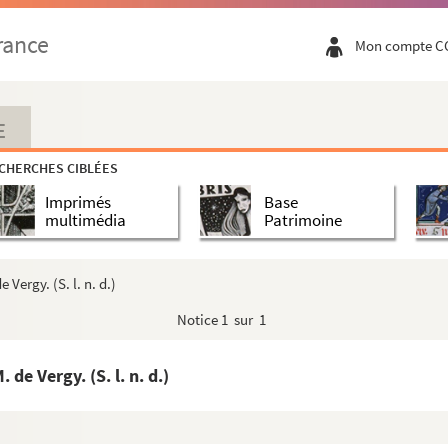
octobre 1622
rance
Mon compte C
tobre 1622
ard, 12 octobre 1622
 octobre 1622
E
Brecht), 14 octobre 1622
CHERCHES CIBLÉES
15 octobre 1622
Imprimés
Base
bre 1622
multimédia
Patrimoine
octobre 1622
27 octobre 1622
 Vergy. (S. l. n. d.)
bre 1622
Notice
1 sur 1
29 octobre 1622
29 octobre 1622
 de Vergy. (S. l. n. d.)
 2 novembre 1622
embre 1622