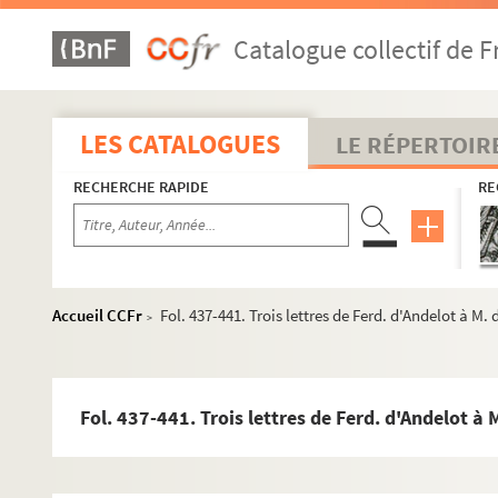
Fol. 375. C. François de Cusance à M. de Vergy. Brecht, 7 
Catalogue collectif de F
Fol. 377. De la Tour-Moncley à M. de Vergy. Brecht, 10 oc
Fol. 379. Le baron de Dramelay à M. de Vergy. Saint-Léon
Fol. 381. C. François de Cusance à M. de Vergy. Brecht, 13
LES CATALOGUES
LE RÉPERTOIR
Fol. 383. Le capitaine Maisières à M. de Vergy. Du camp (
RECHERCHE RAPIDE
RE
Fol. 385. Louis-Fr. de Verreyken à M. de Vergy. Bruxelles, 
Fol. 387. Ferd. d'Andelot à M. de Vergy. Bruxelles, 16 octo
Fol. 389. Louis-Fr. Verreyken à M. de Vergy. Bruxelles, 26 
Fol. 391. Le baron de Dramelay à M. de Vergy. Bruxelles, 
Accueil CCFr
Fol. 437-441. Trois lettres de Ferd. d'Andelot à M. de
>
Fol. 393. Ferd. d'Andelot à M. de Vergy. Bruxelles, 29 octo
Fol. 395. Le baron de Dramelay à M. de Vergy. Bruxelles, 
Fol. 397. Louis-Fr. de Verreyken à M. de Vergy. Bruxelles, 
Fol. 437-441. Trois lettres de Ferd. d'Andelot à M.
Fol. 399. Le baron de Dramelay à M. de Vergy. Bruxelles,
Fol. 401. Ferd. d'Andelot à M. de Vergy. Bruxelles, 12 nov