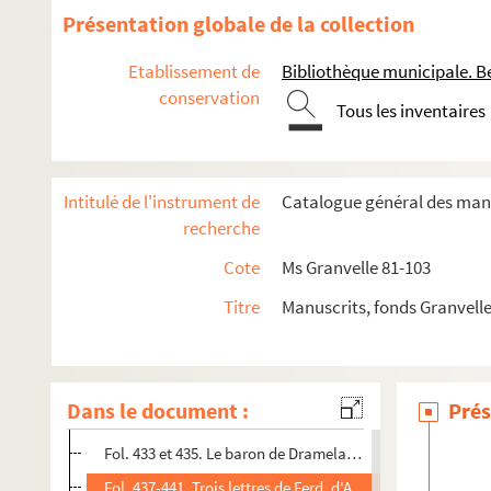
Fol. 403. Louis-Fr. de Verreyken à M. de Vergy. Bruxelles,
Présentation globale de la collection
Fol. 405. M. de Rye à M. de Vergy. Milan, 15 novembre 162
Etablissement de
Bibliothèque municipale. B
Fol. 407. Louis-Fr. de Verreyken au baron de Belvoir. Bru
conservation
Tous les inventaires
Fol. 409. Louis-Fr. de Verreyken à M. de Vergy. Bruxelles,
Fol. 411. Ferd. d'Andelot à M. de Vergy. Bruxelles, 23 nov
Fol. 413 et 415. C. François de Cusance à M. de Vergy. Arl
Intitulé de l'instrument de
Catalogue général des manu
Fol. 417. Ferd. d'Andelot à M. de Vergy. Bruxelles, 9 déce
recherche
Fol. 419. C. François de Cusance à M. de Vergy. Bruxelles
Cote
Ms Granvelle 81-103
Fol. 421. Ch. de la Faille à M. de Vergy. Bruxelles, 26 nov
Titre
Manuscrits, fonds Granvell
Fol. 423 et 425. Louis-Fr. de Verreyken à M. de Vergy. Bru
Fol. 427. François de Rye à M. de Vergy. Bruxelles, 4 déc
Fol. 429. Le baron de Dramelay à M. de Vergy. Ruremonde
Dans le document :
Prés
Fol. 431. C. François de Cusance à M. de Vergy. Bruxelles
Fol. 433 et 435. Le baron de Dramelay à M. de Vergy. Brux
Fol. 437-441. Trois lettres de Ferd. d'Andelot à M. de Vergy. (