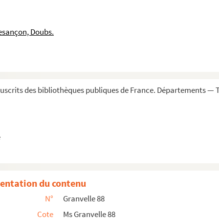
 12 novembre 1622
2
esançon, Doubs.
xelles, 17 novembre 1622
 18 novembre 1622
embre 1622
er
on, 25 novembre et 1
décembre 1622
scrits des bibliothèques publiques de France. Départements — To
mbre 1622
, 10 décembre 1622
embre 1622
e
xelles, 10 décembre 1622
embre 1622
, 4 décembre 1622
entation du contenu
, 24 décembre 1622
N°
Granvelle 88
elles, 25 décembre 1622
Cote
Ms Granvelle 88
S. l. n. d.)