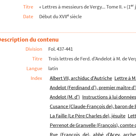
er
Titre
« Lettres à messieurs de Vergy... Tome II. » (1
j
e
Date
Début du XVII
siècle
s. d.
Description du contenu
 de Belvoir, à M. de Vergy. Devant Berg op Zoom, s. ...
Division
Fol. 437-441
Titre
Trois lettres de Ferd. d'Andelot à M. de Vergy.
(S. l. n. d.)
Langue
latin
Index
Albert VII, archiduc d'Autriche
Lettre à M
les, 8 avril 1627
Andelot (Ferdinand d'), premier maître d'h
s où il est envoyé par le comte de Champlitte, go...
Andelot (M. d')
Instructions à lui donnée
. l. n. d.)
Cusance (Claude-François de), baron de 
La Faille (Le Père Charles de), jésuite
Let
février 1627
Perrenot de Granvelle (François), comte
Rye (François de), abbé d'Acey, arch