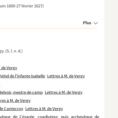
uin 1600-27 février 1627)
Plus
 (S. l. n. d.)
. de Vergy
ôtel de l'infante Isabelle
Lettres à M. de Vergy
s
Belvoir, mestre de camp
Lettres à M. de Vergy
tres à M. de Vergy
 de Cantecroy
Lettres à M. de Vergy
evêque de Césarée, coadjuteur, puis archevêque de