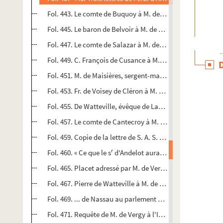
Fol. 443. Le comte de Buquoy à M. de Vergy. (S. l. n. d.)
Fol. 445. Le baron de Belvoir à M. de Vergy. (S. l. n. d.)
Fol. 447. Le comte de Salazar à M. de Vergy. (S. l. n. d.)
Fol. 449. C. François de Cusance à M. de Vergy. Bruxelles, 
Fol. 451. M. de Maisières, sergent-major du terce du baron
Fol. 453. Fr. de Voisey de Cléron à M. de Vergy. (S. l. n. d.)
Fol. 455. De Watteville, évêque de Lausanne, à M. de Vergy. 
Fol. 457. Le comte de Cantecroy à M. de Vergy. (S. l. n. d.)
Fol. 459. Copie de la lettre de S. A. S. à M. de Vergy. Bruxel
r
Fol. 460. « Ce que le s
d'Andelot aura à négocier en Flandre
me
Fol. 465. Placet adressé par M. de Vergy à la S
Infante. (S
Fol. 467. Pierre de Watteville à M. de Vergy. (S. l. n. d.)
Fol. 469. ... de Nassau au parlement de Dole. Nozeroy, 27 
Fol. 471. Requête de M. de Vergy à l'Infante. (S. l. n. d.)