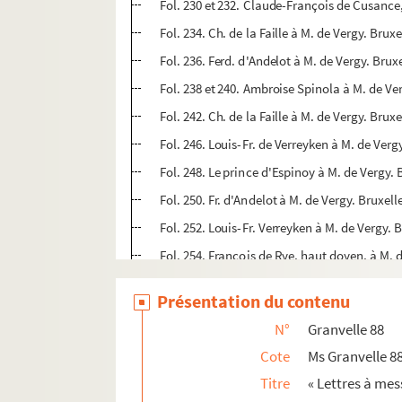
Fol. 230 et 232. Claude-François de Cusance, 
Fol. 234. Ch. de la Faille à M. de Vergy. Bruxe
Fol. 236. Ferd. d'Andelot à M. de Vergy. Brux
Fol. 238 et 240. Ambroise Spinola à M. de Ve
Fol. 242. Ch. de la Faille à M. de Vergy. Brux
Fol. 246. Louis-Fr. de Verreyken à M. de Verg
Fol. 248. Le prince d'Espinoy à M. de Vergy. 
Fol. 250. Fr. d'Andelot à M. de Vergy. Bruxelle
Fol. 252. Louis-Fr. Verreyken à M. de Vergy. B
Fol. 254. François de Rye, haut doyen, à M. d
Fol. 256. Ambr. Spinola à M. de Vergy. Bruxel
Présentation du contenu
Fol. 258. M. A. de Grammont-Fallon à M. de V
N°
Granvelle 88
Fol. 260. Le comte d'Ossuna à M. de Vergy. Br
Cote
Ms Granvelle 8
Fol. 262. Ch. de la Faille à M. de Vergy. Bruxe
Titre
« Lettres à mess
Fol. 264. Louis-Fr. de Verreyken à M. de Vergy