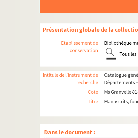
Ms Granvelle 82. « Lettres de Joachim Hopperu
Ms Granvelle 83. Lettres à Jacques de Saint-M
Ms Granvelle 84. Lettre à Jacques de Saint-Ma
Présentation globale de la collecti
Ms Granvelle 85. Lettres à Jacques de Saint-Ma
Etablissement de
Bibliothèque m
Ms Granvelle 86. Apologie de l'empereur Char
conservation
Tous les
Ms Granvelle 87. « Lettres à messieurs de Ver
Ms Granvelle 88. « Lettres à messieurs de Vergy...
Intitulé de l'instrument de
Catalogue génér
Fol. 1. Dorothée de Lorraine à M. de Vergy. B
recherche
Départements — 
Fol. 3. Le secrétaire d'État J. de Bood, par or
Cote
Ms Granvelle 81
Fol. 5. L'archiduc Albert au maréchal de Biro
Titre
Manuscrits, fon
Fol. 7. De Boodt à M. de Vergy. Bruxelles, 18 
Fol. 8. « Copie de la lettre de S. Altesse à ce
Fol. 10. Dorothée de Lorraine à M. de Vergy.
Dans le document :
Fol. 11 bis et 12. Le parlement à Dole à M. de 