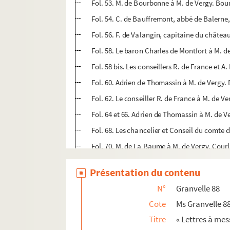
Fol. 53. M. de Bourbonne à M. de Vergy. Bo
Fol. 54. C. de Bauffremont, abbé de Balerne
Fol. 56. F. de Valangin, capitaine du châtea
Fol. 58. Le baron Charles de Montfort à M. 
Fol. 58 bis. Les conseillers R. de France et 
Fol. 60. Adrien de Thomassin à M. de Vergy.
Fol. 62. Le conseiller R. de France à M. de 
Fol. 64 et 66. Adrien de Thomassin à M. de 
Fol. 68. Les chancelier et Conseil du comte 
Fol. 70. M. de La Baume à M. de Vergy. Cou
Fol. 72. Le conseiller R. de France à M. de 
Présentation du contenu
Fol. 74. Voisey-Cléron à M. de Vergy. Maille
N°
Granvelle 88
Fol. 76. Le secrétaire des États P. Colard à 
Cote
Ms Granvelle 8
Fol. 77. Philibert de Foissy à M. de Vergy. 
Titre
« Lettres à mess
Fol. 78. J. de Chassey à M. de Vergy. Bruxel