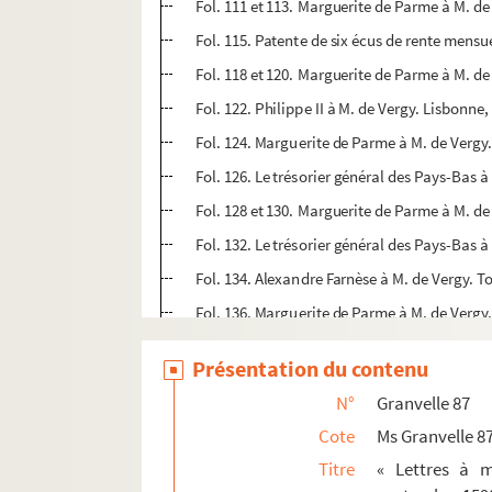
Fol. 111 et 113. Marguerite de Parme à M. d
Fol. 115. Patente de six écus de rente mensu
Fol. 118 et 120. Marguerite de Parme à M. 
Fol. 122. Philippe II à M. de Vergy. Lisbonn
Fol. 124. Marguerite de Parme à M. de Verg
Fol. 126. Le trésorier général des Pays-Bas à
Fol. 128 et 130. Marguerite de Parme à M. de
Fol. 132. Le trésorier général des Pays-Bas 
Fol. 134. Alexandre Farnèse à M. de Vergy. T
Fol. 136. Marguerite de Parme à M. de Vergy.
Fol. 138-144. Quatre lettres d'Alexandre Farn
Présentation du contenu
Fol. 146-158. Sept lettres de Marguerite de
N°
Granvelle 87
Fol. 160 et 162. Philippe II à François de Ve
Cote
Ms Granvelle 8
Fol. 164. Patentes de réconciliation accordées
Titre
« Lettres à m
Fol. 166. Marguerite de Parme à M. de Vergy