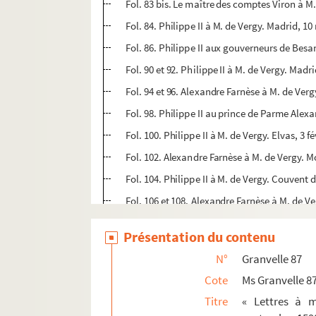
Fol. 83 bis. Le maître des comptes Viron à M
Fol. 84. Philippe II à M. de Vergy. Madrid, 1
Fol. 86. Philippe II aux gouverneurs de Bes
Fol. 90 et 92. Philippe II à M. de Vergy. Madri
Fol. 94 et 96. Alexandre Farnèse à M. de Verg
Fol. 98. Philippe II au prince de Parme Alexa
Fol. 100. Philippe II à M. de Vergy. Elvas, 3 f
Fol. 102. Alexandre Farnèse à M. de Vergy. 
Fol. 104. Philippe II à M. de Vergy. Couvent
Fol. 106 et 108. Alexandre Farnèse à M. de Ve
Fol. 109. Philippe II à M. de Vergy. Lisbonne
Présentation du contenu
Fol. 111 et 113. Marguerite de Parme à M. d
N°
Granvelle 87
Fol. 115. Patente de six écus de rente mensu
Cote
Ms Granvelle 8
Fol. 118 et 120. Marguerite de Parme à M. 
Titre
« Lettres à m
Fol. 122. Philippe II à M. de Vergy. Lisbonn