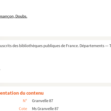
iche, gouvernante des Pays-Bas, à Guillaume IV, seig...
516
esançon, Doubs.
, à M. de Vergy. Rhodes, 10 avril 1518
ars 1544, et Walderfinge, 20 mars 1545
 Claude de Vergy, gouverneur du comté de Bourgogne. B...
ergy. Bruxelles, 14 avril 1548
scrits des bibliothèques publiques de France. Départements — To
. Besançon, 25 février 1550
novembre 1550-5 avril 1551
51
e
 1551
rgy. Bréda, 31 janvier 1556
août 1557
entation du contenu
. Du camp près Saint-Dié en Lorraine, 25 septembre, et A...
N°
Granvelle 87
 septembre 1557
Cote
Ms Granvelle 87
mars 1560