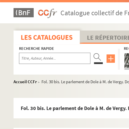
Catalogue collectif de F
LES CATALOGUES
LE RÉPERTOIR
RECHERCHE RAPIDE
RE
Ms Granvelle 81. « Lettres de Joachim Hopperus, apostillées
Ms Granvelle 82. « Lettres de Joachim Hopperus, apostillées
Accueil CCFr
Fol. 30 bis. Le parlement de Dole à M. de Vergy. D
>
Ms Granvelle 83. Lettres à Jacques de Saint-Mauris, prieur
Ms Granvelle 84. Lettre à Jacques de Saint-Mauris, prieur d
Ms Granvelle 85. Lettres à Jacques de Saint-Mauris, prieur d
Fol. 30 bis. Le parlement de Dole à M. de Vergy.
Ms Granvelle 86. Apologie de l'empereur Charles-Quint (13
Ms Granvelle 87. « Lettres à messieurs de Vergy... Tome I. » 