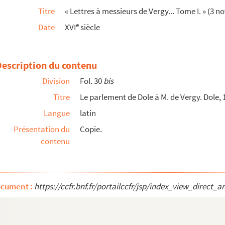
Titre
« Lettres à messieurs de Vergy... Tome I. » (3
rneur du comté de Bourgogne. Bruxelles, 13 septembre ...
e
Date
XVI
siècle
sué Wyttenbach, bourgeois de Berne. 12 mai 1564
e 1565
. Madrid, 5 décembre 1565
Description du contenu
Division
Fol. 30
bis
id, 13 janvier ; l'Escurial, 27 mars ; Bois de Ségo...
Titre
Le parlement de Dole à M. de Vergy. Dole,
1567
Langue
latin
Présentation du
Copie.
, à M. de Vergy. Du camp « in Sennen », 18 mars 1569 ;...
contenu
69
69
72
ocument :
https://ccfr.bnf.fr/portailccfr/jsp/index_view_dire
esens, au Roi Très Chrétien. Bruxelles, 2 juillet 1...
vers, 4 et 9 mai 1574