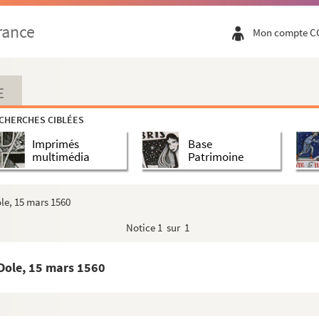
rance
Mon compte C
E
CHERCHES CIBLÉES
Imprimés
Base
multimédia
Patrimoine
er
 de la main de Philippe second... Tome VI. » (1
janvier ...
 de la main de Philippe second... Tome VII. » (1576)
ole, 15 mars 1560
 de Bellefontaine, puis abbé de Goailles et Montbenoît. Tom...
Notice
1 sur 1
e Bellefontaine. Tome II. 15 janvier 1583-11 septembre 158...
e Bellefontaine. Tome III. (28 avril 1559-31 janvier 1601...
 Dole, 15 mars 1560
 août 1516-20 août 1537)
(3 novembre 1510-12 septembre 1598)