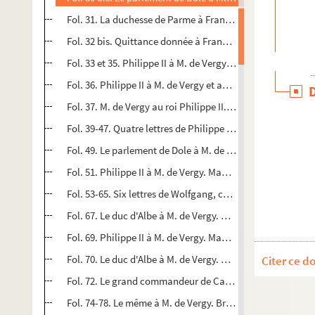
Fol. 31. La duchesse de Parme à François de Vergy, gouve
Fol. 32 bis. Quittance donnée à François de Vergy par Jo
Fol. 33 et 35. Philippe II à M. de Vergy. Madrid, 5 décembr
Fol. 36. Philippe II à M. de Vergy et au parlement de Dole
Fol. 37. M. de Vergy au roi Philippe II. Vaux, 16 juillet 1566
Fol. 39-47. Quatre lettres de Philippe II à M. de Vergy. Madr
Fol. 49. Le parlement de Dole à M. de Vergy. Dole, 6 avril 
Fol. 51. Philippe II à M. de Vergy. Madrid, 26 juin 1567
Fol. 53-65. Six lettres de Wolfgang, comte palatin du Rhin
Fol. 67. Le duc d'Albe à M. de Vergy. Bruxelles, 17 avril 15
Fol. 69. Philippe II à M. de Vergy. Madrid, 14 décembre 15
Fol. 70. Le duc d'Albe à M. de Vergy. Bruxelles, 4 juillet 15
Citer ce d
Fol. 72. Le grand commandeur de Castille, don Luis de Requ
Fol. 74-78. Le même à M. de Vergy. Bruxelles, 2 juillet ; An