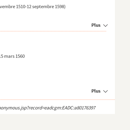
 novembre 1510-12 septembre 1598)
Plus
 15 mars 1560
Plus
ct_anonymous.jsp?record=eadcgm:EADC:a80176397