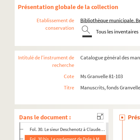
Fol. 1-6. Cinq lettres de Marguerite, archiduchesse d'Autr
Présentation globale de la collection
Fol. 7. Charles-Quint à M. de Vergy. Bruxelles, 25 juillet 1
Etablissement de
Bibliothèque municipale. B
Fol. 8. Frère Fabricio de Carretto, grand maître de Rhodes
conservation
Tous les inventaires
Fol. 9 et 10. Charles-Quint à M. de Vergy. Bruxelles, 23 m
Fol. 11. Copie des lettres de l'empereur Charles-Quint à
Fol. 12. Nicolas Perrenot, seigneur de Granvelle, à M. de V
Intitulé de l'instrument de
Catalogue général des manu
Fol. 14. François Bonvalot, abbé de Luxeuil, à M. de Vergy
recherche
Fol. 15-18. L'Empereur à Claude de Vergy. Augsbourg, 21 
Cote
Ms Granvelle 81-103
Fol. 19. Simon Renard à M. de Vergy. Amboise, 21 avril 15
Titre
Manuscrits, fonds Granvell
Fol. 20. L'Empereur à M. de Vergy. Augsbourg, 19 octobre
Fol. 24. Guillaume de Nassau, prince d'Orange, à M. de Ve
Fol. 26. Le roi Philippe II à Claude de Vergy. Cambrai, 10 
Dans le document :
Prés
Fol. 28 et 29. Le baron Nicolas de Bollwiller à M. de Vergy
Fol. 30. Le sieur Deschenotz à Claude de Vergy. Coiffy, 28
Fol. 30 bis. Le parlement de Dole à M. de Vergy. Dole, 15 