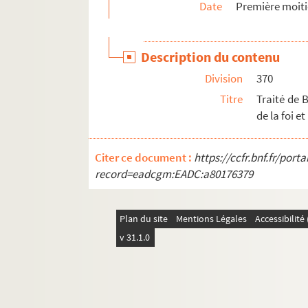
Date
Première moiti
Description du contenu
Division
370
Titre
Traité de 
de la foi e
Citer ce document :
https://ccfr.bnf.fr/por
record=eadcgm:EADC:a80176379
Plan du site
Mentions Légales
Accessibilit
v 31.1.0