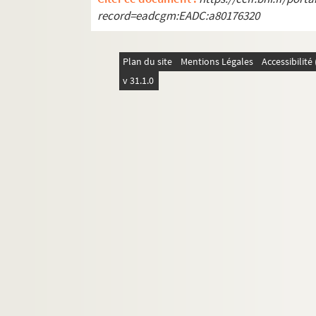
287. Le sieur de Saint-Bonnet, gouverneur d
record=eadcgm:EADC:a80176320
287 v°. Le sieur de Saint-Bonnet à Bourgogne
288. Réponse de Bourgogne. Fontarabie, ... j
Plan du site
Mentions Légales
Accessibilit
288 v°. Le sieur de Clermont à François de B
v 31.1.0
289. Le sieur de Saint-Bonnet à Bourgogne.
289 v°. François Ier au sieur de Saint-Bonne
290. Sauf-conduit du roi de France pour le 
302. Traité public de Barcelone, conclu entre
312. Traité de mariage entre le duc Alexandre 
316. Traité secret de Barcelone entre le pape
318. Traité de Cambrai entre l'Empereur et l
337. Traité de Bologne entre l'Empereur, le 
346. Traité de Bologne entre l'Empereur et F
354. Instruction de Charles-Quint à Gérard d
359. « Ce que le s.r de Balançon a exposé de l