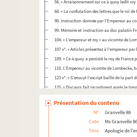
56. « Arraisonnement sur ce à quoy ledit roy
68. « La confutation des lettres que le roi de
90. Instruction donnée par l'Empereur au co
99. Mémoire et instruction au duc palatin F
104. « L'empereur et roy » au vicomte de Lo
107 v°. « Articles présentez à l'empereur pa
109. « Ce à quoy a persisté le roy de France 
110. L'Empereur au vicomte de Lombecke, ba
123 v°. « S'ensuyt l'escript baillé de la part
125. « Discours fait incontinent après le tres
137. « Lectre privée responsive d'amis à au
Présentation du contenu
146. Bref du pape Paul III à l'Empereur. Rome
N°
Granvelle 86
146 v°. Réponse de l'Empereur au bref du pap
Cote
Ms Granvelle 8
151. Lettre du collège des cardinaux à l'Emp
Titre
Apologie de l'
151 v°. Réponse de l'Empereur. Monçon, 20 a