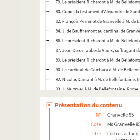
79. Le président Richardot à M. de Bellefont
80. Copie du testament d'Alexandre de Saint
82. François Perrenot de Granvelle à M. de B
84. J. de Bauffremont au cardinal de Granvel
86. Le président Richardot à M. de Bellefon
87. Jean Doroz, abbé de Vaulx, suffragant d
89. Le président Richardot à M. de Bellefon
90. Le cardinal de Gambara à M. de Bellefo
92. Nicolas Damant à M. de Bellefontaine. B
93. J. Mugnyer à M. de Bellefontaine. Rome
94. Guillaume de Saint-Clément à M. de Bel
Présentation du contenu
96. Le président Richardot à M. de Bellefon
N°
Granvelle 85
98. J. de Bauffremont à M. de Bellefontaine
Cote
Ms Granvelle 8
99. Le président Richardot à M. de Bellefont
Titre
Lettres à Jacqu
102. François Perrenot de Granvelle à M. de 