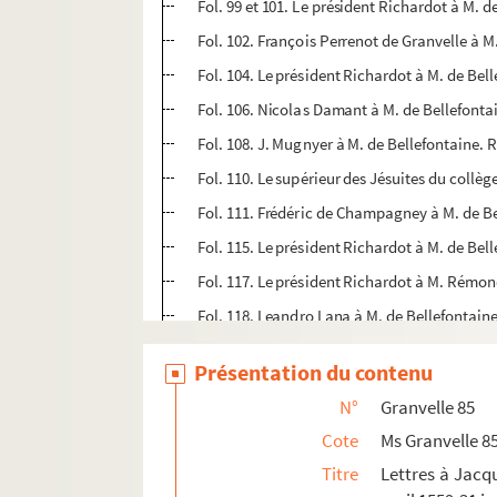
Fol. 99 et 101. Le président Richardot à M. d
Fol. 102. François Perrenot de Granvelle à M.
Fol. 104. Le président Richardot à M. de Bel
Fol. 106. Nicolas Damant à M. de Bellefontai
Fol. 108. J. Mugnyer à M. de Bellefontaine. 
Fol. 110. Le supérieur des Jésuites du collèg
Fol. 111. Frédéric de Champagney à M. de Be
Fol. 115. Le président Richardot à M. de Bel
Fol. 117. Le président Richardot à M. Rémon
Fol. 118. Leandro Lana à M. de Bellefontain
Fol. 119. Frédéric de Champagney à M. de Be
Présentation du contenu
Fol. 120. Nicolas Damant à M. de Bellefonta
N°
Granvelle 85
Fol. 122 et 124. Le président Richardot à M.
Cote
Ms Granvelle 8
Fol. 125. Frédéric Perrenot de Granvelle, s
Titre
Lettres à Jacqu
Fol. 126. Le président Richardot à M. de Bell