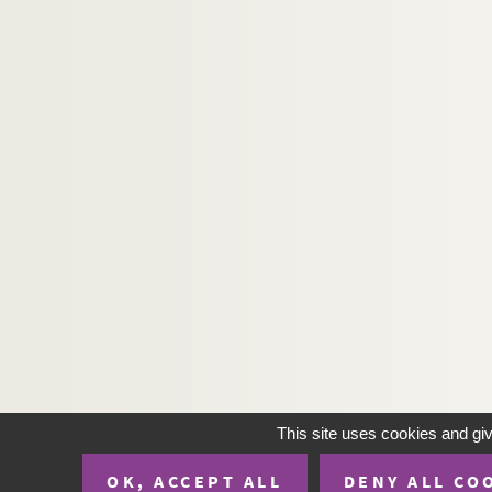
94. Guillaume de Saint-Clément à M. de Bel
96. Le président Richardot à M. de Bellefon
98. J. de Bauffremont à M. de Bellefontaine
99. Le président Richardot à M. de Bellefont
102. François Perrenot de Granvelle à M. de 
104. Le président Richardot à M. de Bellefon
106. Nicolas Damant à M. de Bellefontaine. B
108. J. Mugnyer à M. de Bellefontaine. Rome,
110. Le supérieur des Jésuites du collège de 
111. Frédéric de Champagney à M. de Bellefon
115. Le président Richardot à M. de Bellefon
117. Le président Richardot à M. Rémond. Br
118. Leandro Lana à M. de Bellefontaine. R
This site uses cookies and gi
119. Frédéric de Champagney à M. de Bellef
OK, ACCEPT ALL
DENY ALL CO
120. Nicolas Damant à M. de Bellefontaine. 