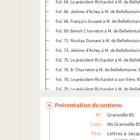
Fol. 64. Le président Richardot à M. de Bell
Fol. 66. Jérôme d'Achey à M. de Bellefontain
Fol. 68. François Grusset à M. de Bellefont
Fol. 69. Benoît Charreton à M. de Bellefonta
Fol. 71. Nicolas Damant à M. de Bellefontain
Fol. 73. Jérôme d'Achey à M. de Bellefontaine
Fol. 75. Le président Richardot à M. de Belle
Fol. 76. B. Charreton à M. de Bellefontaine. 
Fol. 78. Le président Richardot à son frère. 
Fol. 79. Le président Richardot à M. de Bell
Fol. 80. Copie du testament d'Alexandre de 
Présentation du contenu
Fol. 82. François Perrenot de Granvelle à M. 
N°
Granvelle 85
Fol. 84. J. de Bauffremont au cardinal de Gr
Cote
Ms Granvelle 8
Fol. 86. Le président Richardot à M. de Bell
Titre
Lettres à Jacqu
Fol. 87. Jean Doroz, abbé de Vaulx, suffrag