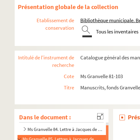
Présentation globale de la collection
Etablissement de
Bibliothèque municipale. B
conservation
Tous les inventaires
Intitulé de l'instrument de
Catalogue général des manu
recherche
Cote
Ms Granvelle 81-103
Titre
Manuscrits, fonds Granvell
Ms Granvelle 81. « Lettres de Joachim Hopperus, apostillées
Ms Granvelle 82. « Lettres de Joachim Hopperus, apostillées
Dans le document :
Prés
Ms Granvelle 83. Lettres à Jacques de Saint-Mauris, prieur
Ms Granvelle 84. Lettre à Jacques de Saint-Mauris, prieur d
Ms Granvelle 85. Lettres à Jacques de Saint-Mauris, prieur de B