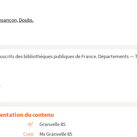
esançon, Doubs.
scrits des bibliothèques publiques de France. Départements — To
e
er
 de la main de Philippe second... Tome VI. » (1
janvier ...
 de la main de Philippe second... Tome VII. » (1576)
entation du contenu
 de Bellefontaine, puis abbé de Goailles et Montbenoît. Tom...
N°
Granvelle 85
e Bellefontaine. Tome II. 15 janvier 1583-11 septembre 158...
Cote
Ms Granvelle 85
ellefontaine. Tome III. (28 avril 1559-31 janvier 1601...