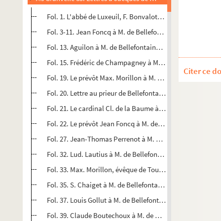
Fol. 1. L'abbé de Luxeuil, F. Bonvalot, à M. de Bellefontai
Fol. 3-11. Jean Foncq à M. de Bellefontaine. Rome, 20 févr
Fol. 13. Aguilon à M. de Bellefontaine. Madrid, 15 novemb
Fol. 15. Frédéric de Champagney à M. de Bellefontaine. Br
Citer ce d
Fol. 19. Le prévôt Max. Morillon à M. de Bellefontaine. Mo
Fol. 20. Lettre au prieur de Bellefontaine. Besançon, s. d.
Fol. 21. Le cardinal Cl. de la Baume à M. de Bellefontain
Fol. 22. Le prévôt Jean Foncq à M. de Bellefontaine. Madr
Fol. 27. Jean-Thomas Perrenot à M. de Bellefontaine. Alcal
Fol. 32. Lud. Lautius à M. de Bellefontaine. Besançon, 22 
Fol. 33. Max. Morillon, évêque de Tournai, à M. de Bellefon
Fol. 35. S. Chaiget à M. de Bellefontaine. Lyon, 2 septemb
Fol. 37. Louis Gollut à M. de Bellefontaine. Dole, 7 septe
Fol. 39. Claude Boutechoux à M. de Bellefontaine. Gray, 