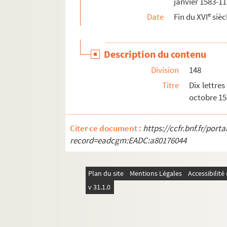
janvier 1583-1
Ms Granvelle 100. Supplément aux lettres co
e
Date
Fin du XVI
sièc
Ms Granvelle 101. Supplément aux lettres con
Ms Granvelle 102. Supplément aux lettres con
Description du contenu
Ms Granvelle 103. Supplément à la correspon
Division
148
Titre
Dix lettres
octobre 15
Citer ce document :
https://ccfr.bnf.fr/por
record=eadcgm:EADC:a80176044
Plan du site
Mentions Légales
Accessibilit
v 31.1.0