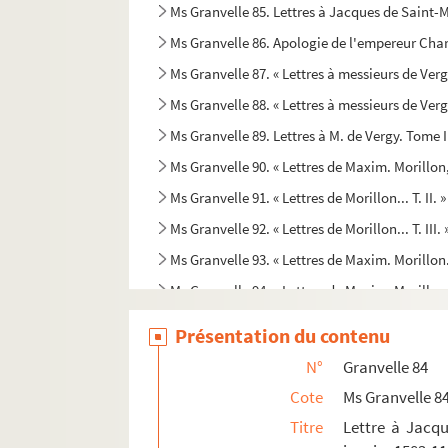
Ms Granvelle 85. Lettres à Jacques de Saint-Ma
Ms Granvelle 86. Apologie de l'empereur Char
Ms Granvelle 87. « Lettres à messieurs de Ver
Ms Granvelle 88. « Lettres à messieurs de Vergy
Ms Granvelle 89. Lettres à M. de Vergy. Tome 
Ms Granvelle 90. « Lettres de Maxim. Morillon
Ms Granvelle 91. « Lettres de Morillon... T. II. 
Ms Granvelle 92. « Lettres de Morillon... T. III
Ms Granvelle 93. « Lettres de Maxim. Morillon.
Ms Granvelle 94. « Lettres de Maxim. Morillon.
Ms Granvelle 95. « Lettres de Maxim. Morillon.
Présentation du contenu
Ms Granvelle 96. « Lettres de Maxim. Morillon..
N°
Granvelle 84
Ms Granvelle 97. « Lettres de Morillon... T. VII
Cote
Ms Granvelle 8
Ms Granvelle 98. Lettres de Morillon. T. IX (1
Titre
Lettre à Jacqu
Ms Granvelle 99. Supplément aux lettres con