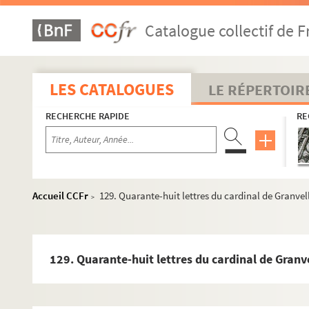
Fol. 11. Le cardinal de Granvelle à Mme de Montbarrey. Bru
Catalogue collectif de F
Fol. 13 et 15. Le cardinal de Granvelle à M. de Bellefontai
Fol. 17 et 19. Le cardinal de Granvelle à Mme de Montbarr
Fol. 20. Le cardinal de Granvelle à M. de Bellefontaine. 
LES CATALOGUES
LE RÉPERTOIR
Fol. 22-40. Neuf lettres de M. de Bellefontaine au cardinal 
RECHERCHE RAPIDE
RE
Fol. 40. Le cardinal de Granvelle à M. de Bellefontaine. 
Fol. 42-46. M. de Bellefontaine au cardinal de Granvelle. 
Fol. 48-123. Quarante-deux lettres du cardinal de Granvel
Fol. 127. Le cardinal de Granvelle au comte de Champlitt
Accueil CCFr
129. Quarante-huit lettres du cardinal de Granvel
>
Fol. 129-223 bis. Quarante-huit lettres du cardinal de Gra
Fol. 224. Le cardinal de La Baume au cardinal de Granvell
Fol. 225 à 315. Trente-cinq lettres du cardinal de Granvel
129. Quarante-huit lettres du cardinal de Granv
Fol. 315. M. de Bellefontaine au cardinal de Granvelle. D
Fol. 317 et 321. Le cardinal de Granvelle à M. de Bellefon