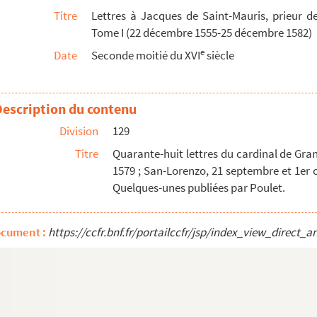
Titre
Lettres à Jacques de Saint-Mauris, prieur de
 mars 1581. Extrait
Tome I (22 décembre 1555-25 décembre 1582)
Bellefontaine. Madrid, 18 mars 1581 à 12 décemb...
e
Date
Seconde moitié du XVI
siècle
17 décembre 1582. Copie
id, 19 et 23 décembre 1582. Copies signées
Description du contenu
e Bellefontaine. Tome II. 15 janvier 1583-11 septembre 158...
Division
129
e Bellefontaine. Tome III. (28 avril 1559-31 janvier 1601...
Titre
Quarante-huit lettres du cardinal de Gra
 août 1516-20 août 1537)
1579 ; San-Lorenzo, 21 septembre et 1er o
 » (3 novembre 1510-12 septembre 1598)
Quelques-unes publiées par Poulet.
er
 (1
juin 1600-27 février 1627)
ndance des gouverneurs de Bourgogne, de la famille de Vergy...
ocument :
https://ccfr.bnf.fr/portailccfr/jsp/index_view_dire
re et despuis évesque de Tournay, au cardinal de Granvelle...
octobre 1565)
r-31 décembre 1566)
8 janvier-21 décembre 1567)