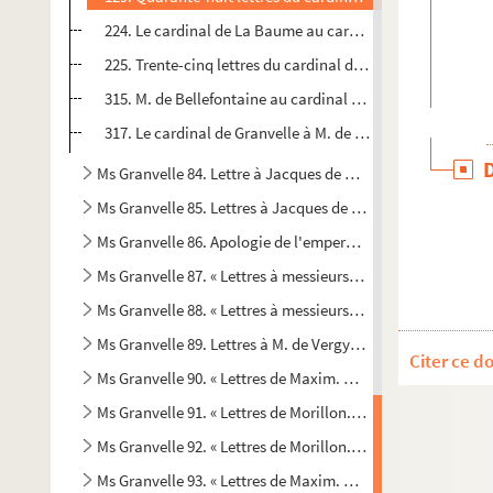
224. Le cardinal de La Baume au cardinal de Granvelle. 14
225. Trente-cinq lettres du cardinal de Granvelle à M. de 
315. M. de Bellefontaine au cardinal de Granvelle. Dole, 
317. Le cardinal de Granvelle à M. de Bellefontaine. Madr
Ms Granvelle 84. Lettre à Jacques de Saint-Mauris, prieur d
Ms Granvelle 85. Lettres à Jacques de Saint-Mauris, prieur d
Ms Granvelle 86. Apologie de l'empereur Charles-Quint (13
Ms Granvelle 87. « Lettres à messieurs de Vergy... Tome I.
Ms Granvelle 88. « Lettres à messieurs de Vergy... Tome II. »
Ms Granvelle 89. Lettres à M. de Vergy. Tome III. Correspo
Citer ce d
Ms Granvelle 90. « Lettres de Maxim. Morillon, prévost d'Ai
Ms Granvelle 91. « Lettres de Morillon... T. II. » (25 avril-7 
Ms Granvelle 92. « Lettres de Morillon... T. III. » (20 janvie
Ms Granvelle 93. « Lettres de Maxim. Morillon... T. IV. » (1