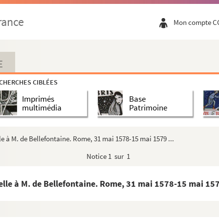
xelles, 15 juillet 1562
rance
Mon compte C
ne. Bruxelles, 5 novembre 1562 et 15 juin 1563
ey
Baudoncourt, 4 septembre 1564
E
er
de Granvelle. Venise, 3 mai, 7 juin ; Milan, 1
jui...
CHERCHES CIBLÉES
Rome, 14 septembre 1567
Imprimés
Base
Bruxelles, 2 novembre, 28 décembre 1567 et 11 janvier ...
multimédia
Patrimoine
le à M. de Bellefontaine. Rome, 13 décembre 1577 ; Naple...
e. Rome, 27 mai 1578
le à M. de Bellefontaine. Rome, 31 mai 1578-15 mai 1579 ...
nvelle à M. de Bellefontaine. Rome, 31 mai 1578-15 mai 1579 ...
Notice
1 sur 1
e. 14 mars 1581. Extrait
le à M. de Bellefontaine. Madrid, 18 mars 1581 à 12 décemb...
elle à M. de Bellefontaine. Rome, 31 mai 1578-15 mai 1579
ole, 17 décembre 1582
taine. Madrid, 19 et 23 décembre 1582