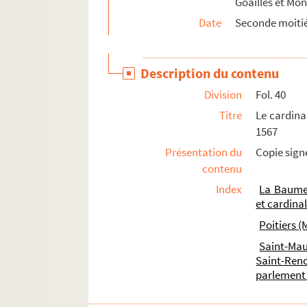
Goailles et Mo
Ms Granvelle 84. Lettre à Jacques de Saint-Ma
Date
Seconde moitié
Ms Granvelle 85. Lettres à Jacques de Saint-Ma
Ms Granvelle 86. Apologie de l'empereur Char
Description du contenu
Ms Granvelle 87. « Lettres à messieurs de Ver
Division
Fol. 40
Ms Granvelle 88. « Lettres à messieurs de Vergy
Titre
Le cardina
Ms Granvelle 89. Lettres à M. de Vergy. Tome 
1567
Ms Granvelle 90. « Lettres de Maxim. Morillon
Présentation du
Copie signé
contenu
Ms Granvelle 91. « Lettres de Morillon... T. II. 
Index
La Baume 
Ms Granvelle 92. « Lettres de Morillon... T. III
et cardina
Ms Granvelle 93. « Lettres de Maxim. Morillon.
Poitiers (
Ms Granvelle 94. « Lettres de Maxim. Morillon.
Saint-Mau
Ms Granvelle 95. « Lettres de Maxim. Morillon.
Saint-Ren
parlement
Ms Granvelle 96. « Lettres de Maxim. Morillon..
Ms Granvelle 97. « Lettres de Morillon... T. VII