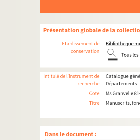
Présentation globale de la collecti
Ms Granvelle 81. « Lettres de Joachim Hopperu
Etablissement de
Bibliothèque m
Ms Granvelle 82. « Lettres de Joachim Hopperu
conservation
Tous les
Ms Granvelle 83. Lettres à Jacques de Saint-Maur
Fol. 1. Antoine Perrenot, évêque d'Arras, à
Intitulé de l'instrument de
Catalogue génér
Fol. 3 et 5. L'évêque d'Arras au protonotaire S
recherche
Départements — 
Fol. 7. L'évêque d'Arras à Mme de Montbarrey
Cote
Ms Granvelle 81
Fol. 9. Le cardinal de Granvelle à M. de Belle
Titre
Manuscrits, fon
Fol. 11. Le cardinal de Granvelle à Mme de M
Fol. 13 et 15. Le cardinal de Granvelle à M. 
Fol. 17 et 19. Le cardinal de Granvelle à M
Dans le document :
Fol. 20. Le cardinal de Granvelle à M. de B