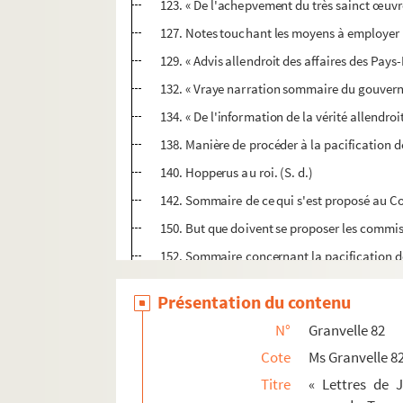
123. « De l'achepvement du très sainct œuvre
127. Notes touchant les moyens à employer 
129. « Advis allendroit des affaires des Pays-B
132. « Vraye narration sommaire du gouvern
134. « De l'information de la vérité allendro
138. Manière de procéder à la pacification 
140. Hopperus au roi. (S. d.)
142. Sommaire de ce qui s'est proposé au Co
150. But que doivent se proposer les commis
152. Sommaire concernant la pacification de
165. Minute de la pièce dont la copie est en 
Présentation du contenu
171. « Brief discours sur les allégations de 
N°
Granvelle 82
175. Hopperus au roi. (S. d.)
Cote
Ms Granvelle 8
183. Commencement d'une lettre en espagn
Titre
« Lettres de 
184. Dix lettres de Hopperus au roi. (S. l. n. d