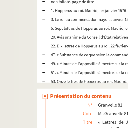
non folioté. page de titre
1. Hopperus au roi. Madrid, Ier janvier 1576
3. Le roi au commendador mayor. Janvier 1
5. Sept lettres de Hopperus au roi. Madrid, 6
20. Avis unanime du Conseil d'État relativ
22. Dix lettres de Hopperus au roi. 22 février
47. « Substance de ce que selon le commande
49. « Minute de l'appostille à mectre sur la 
51. « Minute de l'appostille à mectre sur la r
53. Onze lettres de Hopperus au roi. Madrid, 1
79. « Liste des réquisitions de divers gentilz
Présentation du contenu
85. Huit lettres de Hopperus au roi. Madrid, 3
N°
Granvelle 81
103. Dernières demandes de don Luis de Re
Cote
Ms Granvelle 8
105. Vingt lettres de Hopperus au roi. Madrid
Titre
« Lettres de 
150. « Touchant le depesche de don Alonso d