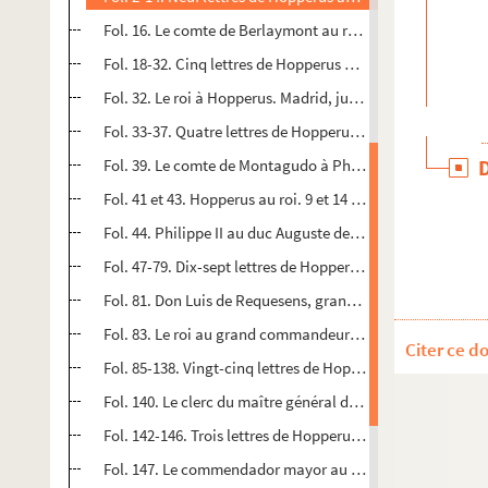
Fol. 16. Le comte de Berlaymont au roi. Anvers, 5 juin 157
Fol. 18-32. Cinq lettres de Hopperus au roi. Madrid, 8-24 j
Fol. 32. Le roi à Hopperus. Madrid, juin 1575
Fol. 33-37. Quatre lettres de Hopperus au roi. Madrid, 26 ju
Fol. 39. Le comte de Montagudo à Philippe II. Prague, 7 ju
Fol. 41 et 43. Hopperus au roi. 9 et 14 juillet 1575
Fol. 44. Philippe II au duc Auguste de Saxe. 14 juillet 1575
Fol. 47-79. Dix-sept lettres de Hopperus au roi. 14 juillet 1
Fol. 81. Don Luis de Requesens, grand commandeur de Casti
Fol. 83. Le roi au grand commandeur de Castille. Vers le 
Citer ce d
Fol. 85-138. Vingt-cinq lettres de Hopperus au roi. 25 aoû
Fol. 140. Le clerc du maître général des postes à J. Hopp
Fol. 142-146. Trois lettres de Hopperus au roi. Madrid, 16
Fol. 147. Le commendador mayor au roi. Anvers, 9 octobr