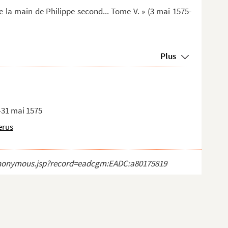
e la main de Philippe second... Tome V. » (3 mai 1575-
Plus
3-31 mai 1575
erus
ct_anonymous.jsp?record=eadcgm:EADC:a80175819