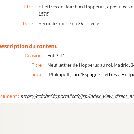
Titre
« Lettres de Joachim Hopperus, apostillées d
5
1576)
uin 1575
e
Date
Seconde moitié du XVI
siècle
in-4 juillet 1575
Description du contenu
illet 1575
Division
Fol. 2-14
Titre
Neuf lettres de Hopperus au roi. Madrid, 
575
Index
Philippe II, roi d'Espagne
Lettres à Hopp
lle, à Philippe II. Anvers, 23 août 1575
15 septembre 1575
ocument :
https://ccfr.bnf.fr/portailccfr/jsp/index_view_dire
t-11 octobre 1575
erus. Saint-Anne Land, 15 octobre 1575
-23 octobre 1575
e 1575