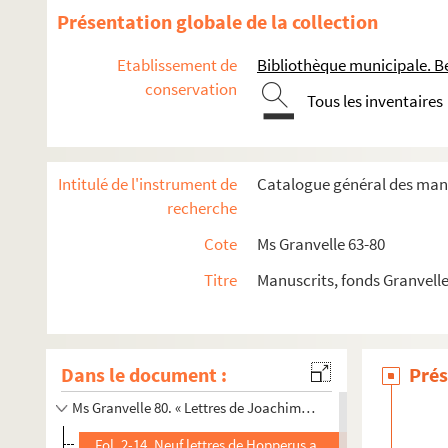
Ms Granvelle 67. « Mémoires de M. de Champagney... Tome 
Présentation globale de la collection
Ms Granvelle 68. « Mémoires de M. de Champagney... Tome V
Etablissement de
Bibliothèque municipale. B
Ms Granvelle 69. Champagney. Tome VII. Correspondance et
conservation
Ms Granvelle 70. « Lettres et papiers de l'ambassade de Je
Tous les inventaires
Ms Granvelle 71. « Lettres et papiers des ambassades de Si
Ms Granvelle 72. « Lettres et papiers des ambassades de Sim
Intitulé de l'instrument de
Catalogue général des manu
Ms Granvelle 73. « Lettres et papiers des ambassades de Sim
recherche
Ms Granvelle 74. « Lettres et papiers des ambassades de Sim
Cote
Ms Granvelle 63-80
Ms Granvelle 75. « Lettres et papiers des ambassades de Simo
Titre
Manuscrits, fonds Granvell
Ms Granvelle 76. « Lettres de Joachim Hopperus, apostillées 
Ms Granvelle 77. « Lettres de Joachim Hopperus, apostillées 
Ms Granvelle 78. « Lettres de Joachim Hopperus, apostillées 
Dans le document :
Prés
Ms Granvelle 79. « Lettres de Joachim Hopperus, apostillées 
Ms Granvelle 80. « Lettres de Joachim Hopperus, apostillées d
Fol. 2-14. Neuf lettres de Hopperus au roi. Madrid, 3-31 m