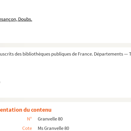
V. » (14 janvier 1596-31 décembre 1596)
I. » (5 mars 1597-5 janvier 1613)
esançon, Doubs.
 pièces diverses concernant Frédéric Perrenot, sieur de Champ...
an de Sainct Mauris en France... » (4 décembre 1544-1582)
mon Renard... Tome I. » (29 janvier 1548-26 mars 1550 avant...
on Renard... Tome II. » (5 août 1545-24 juillet 1556)
scrits des bibliothèques publiques de France. Départements — To
on Renard... Tome III. » (Janvier 1553-juillet 1555)
on Renard... T. IV »
n Renard... T. V. » (Janvier 1555-16 juillet 1592)
e
de la main du roi Philippe second... Tome I. » (10 févrie...
de la main du roi Philippe second... Tome II. » (2 mai 15...
de la main du roi Philippe second... Tome III. » (7 janvi...
entation du contenu
de la main de Philippe second... Tome IV. » (17 janvier 1...
N°
Granvelle 80
e la main de Philippe second... Tome V. » (3 mai 1575-15...
Cote
Ms Granvelle 80
ai 1575