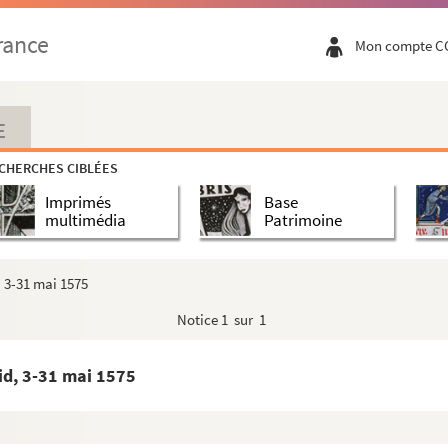
rance
Mon compte C
E
CHERCHES CIBLÉES
Imprimés
Base
multimédia
Patrimoine
, 3-31 mai 1575
Notice
1 sur 1
. » (22 juin-27 décembre 1593)
er
» (1
janvier 1594-24 juin 1594)
rid, 3-31 mai 1575
er
I. » (1
juillet 1594-31 décembre 1594)
V. » (2 janvier 1595-23 décembre 1595)